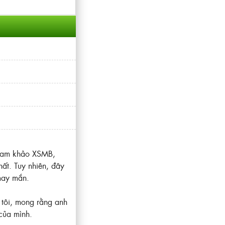
ham khảo XSMB,
ất. Tuy nhiên, đây
may mắn.
tôi, mong rằng anh
của mình.