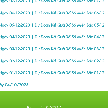
Ngày 07-12-2023 | Dự Đoán Kết Quả Xổ Số Miền Bắc 07-12
Ngày 06-12-2023 | Dự Đoán Kết Quả Xổ Số Miền Bắc 06-12
Ngày 05-12-2023 | Dự Đoán Kết Quả Xổ Số Miền Bắc 05-12
Ngày 04-12-2023 | Dự Đoán Kết Quả Xổ Số Miền Bắc 04-12
Ngày 03-12-2023 | Dự Đoán Kết Quả Xổ Số Miền Bắc 03-12
Ngày 02-12-2023 | Dự Đoán Kết Quả Xổ Số Miền Bắc 02-12
Ngày 01-12-2023 | Dự Đoán Kết Quả Xổ Số Miền Bắc 01-12
gày 04/10/2023
Bản quyền © 2023 Rongbachkim