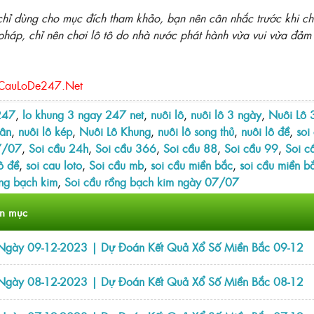
hỉ dùng cho mục đích tham khảo, bạn nên cân nhắc trước khi ch
 pháp, chỉ nên chơi lô tô do nhà nước phát hành vừa vui vừa đảm
CauLoDe247.Net
247
,
lo khung 3 ngay 247 net
,
nuôi lô
,
nuôi lô 3 ngày
,
Nuôi Lô 
uân
,
nuôi lô kép
,
Nuôi Lô Khung
,
nuôi lô song thủ
,
nuôi lô đề
,
soi
7/07
,
Soi cầu 24h
,
Soi cầu 366
,
Soi cầu 88
,
Soi cầu 99
,
Soi c
ô đề
,
soi cau loto
,
Soi cầu mb
,
soi cầu miền bắc
,
soi cầu miền 
ng bạch kim
,
Soi cầu rồng bạch kim ngày 07/07
ên mục
Ngày 09-12-2023 | Dự Đoán Kết Quả Xổ Số Miền Bắc 09-12
Ngày 08-12-2023 | Dự Đoán Kết Quả Xổ Số Miền Bắc 08-12