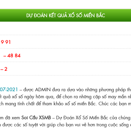
DỰ ĐOÁN KẾT QUẢ XỔ SỐ MIỀN BẮC
19 91
 – 48 84
 – 2
-07-2021
– được ADMIN đưa ra dựa vào những phương pháp t
ết quả xổ số ngày hôm qua, để chọn ra những cặp số may mắn nh
ích mang tính chất để tham khảo xổ số miền Bắc. Chúc các bạn 
em đã xem
Soi Cầu XSMB
– Dự Đoán Xổ Số Miền Bắc của chúng 
 được các số tuyệt vời giúp cho bạn vui vẻ hơn trong cuộc sống 