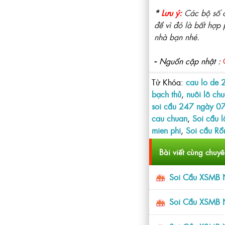
*
Lưu ý:
Các bộ số c
đề vì đó là bất hợp
nhà bạn nhé.
⁃
Nguồn cập nhật :
Từ Khóa:
cau lo de 
bạch thủ
,
nuôi lô ch
soi cầu 247 ngày 0
cau chuan
,
Soi cầu l
mien phi
,
Soi cầu Rồ
Bài viết cùng chuy
Soi Cầu XSMB 
Soi Cầu XSMB 