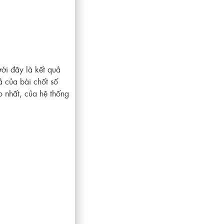
ới đây là kết quả
 của bài chốt số
 nhất, của hệ thống