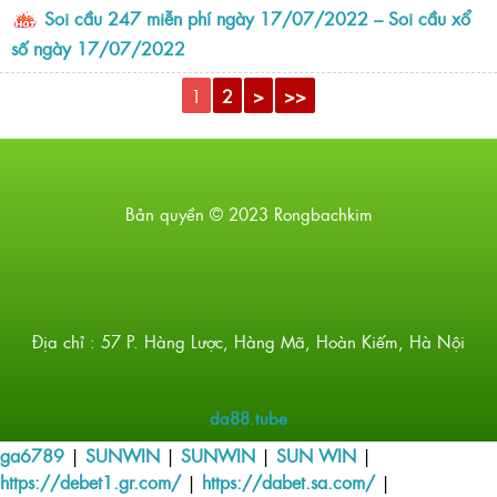
Soi cầu 247 miễn phí ngày 17/07/2022 – Soi cầu xổ
số ngày 17/07/2022
1
2
>
>>
Bản quyền © 2023 Rongbachkim
Địa chỉ : 57 P. Hàng Lược, Hàng Mã, Hoàn Kiếm, Hà Nội
da88.tube
ga6789
|
SUNWIN
|
SUNWIN
|
SUN WIN
|
https://debet1.gr.com/
|
https://dabet.sa.com/
|