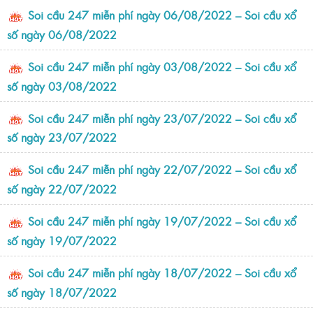
Soi cầu 247 miễn phí ngày 06/08/2022 – Soi cầu xổ
số ngày 06/08/2022
Soi cầu 247 miễn phí ngày 03/08/2022 – Soi cầu xổ
số ngày 03/08/2022
Soi cầu 247 miễn phí ngày 23/07/2022 – Soi cầu xổ
số ngày 23/07/2022
Soi cầu 247 miễn phí ngày 22/07/2022 – Soi cầu xổ
số ngày 22/07/2022
Soi cầu 247 miễn phí ngày 19/07/2022 – Soi cầu xổ
số ngày 19/07/2022
Soi cầu 247 miễn phí ngày 18/07/2022 – Soi cầu xổ
số ngày 18/07/2022