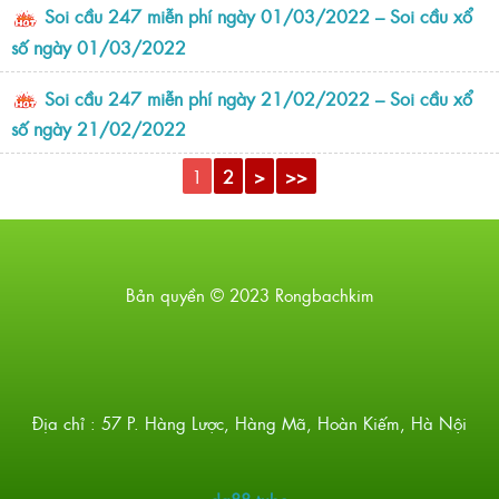
Soi cầu 247 miễn phí ngày 01/03/2022 – Soi cầu xổ
số ngày 01/03/2022
Soi cầu 247 miễn phí ngày 21/02/2022 – Soi cầu xổ
số ngày 21/02/2022
1
2
>
>>
Bản quyền © 2023 Rongbachkim
Địa chỉ : 57 P. Hàng Lược, Hàng Mã, Hoàn Kiếm, Hà Nội