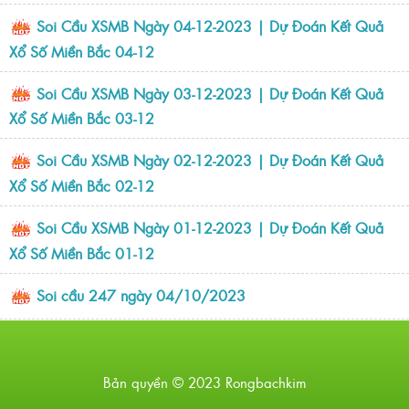
Soi Cầu XSMB Ngày 04-12-2023 | Dự Đoán Kết Quả
Xổ Số Miền Bắc 04-12
Soi Cầu XSMB Ngày 03-12-2023 | Dự Đoán Kết Quả
Xổ Số Miền Bắc 03-12
Soi Cầu XSMB Ngày 02-12-2023 | Dự Đoán Kết Quả
Xổ Số Miền Bắc 02-12
Soi Cầu XSMB Ngày 01-12-2023 | Dự Đoán Kết Quả
Xổ Số Miền Bắc 01-12
Soi cầu 247 ngày 04/10/2023
Bản quyền © 2023 Rongbachkim