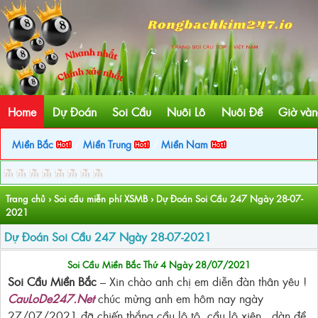
Home
Dự Đoán
Soi Cầu
Nuôi Lô
Nuôi Đề
Giờ vàn
Miền Bắc
/
Miền Trung
/
Miền Nam
Trang chủ
›
Soi cầu miễn phí XSMB
›
Dự Đoán Soi Cầu 247 Ngày 28-07-
2021
Dự Đoán Soi Cầu 247 Ngày 28-07-2021
Soi Cầu Miền Bắc
Thứ 4 Ngày 28/07/2021
Soi Cầu Miền Bắc
– Xin chào anh chị em diễn đàn thân yêu !
CauLoDe247.Net
chúc mừng anh em hôm nay ngày
27/07/2021 đã chiến thắng cầu lô tô ,cầu lô xiên , dàn đề