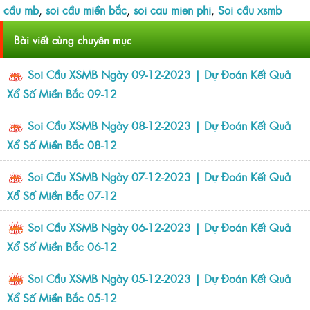
cầu mb
,
soi cầu miền bắc
,
soi cau mien phi
,
Soi cầu xsmb
Bài viết cùng chuyên mục
Soi Cầu XSMB Ngày 09-12-2023 | Dự Đoán Kết Quả
Xổ Số Miền Bắc 09-12
Soi Cầu XSMB Ngày 08-12-2023 | Dự Đoán Kết Quả
Xổ Số Miền Bắc 08-12
Soi Cầu XSMB Ngày 07-12-2023 | Dự Đoán Kết Quả
Xổ Số Miền Bắc 07-12
Soi Cầu XSMB Ngày 06-12-2023 | Dự Đoán Kết Quả
Xổ Số Miền Bắc 06-12
Soi Cầu XSMB Ngày 05-12-2023 | Dự Đoán Kết Quả
Xổ Số Miền Bắc 05-12