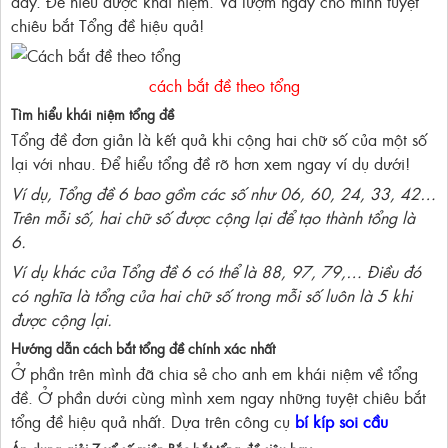
đây. Để hiểu được khái niệm. Và lượm ngay cho mình tuyệt
chiêu bắt Tổng đề hiệu quả!
cách bắt đề theo tổng
Tìm hiểu khái niệm tổng đề
Tổng đề đơn giản là kết quả khi cộng hai chữ số của một số
lại với nhau. Để hiểu tổng đề rõ hơn xem ngay ví dụ dưới!
Ví dụ, Tổng đề 6 bao gồm các số như 06, 60, 24, 33, 42…
Trên mỗi số, hai chữ số được cộng lại để tạo thành tổng là
6.
Ví dụ khác của Tổng đề 6 có thể là 88, 97, 79,… Điều đó
có nghĩa là tổng của hai chữ số trong mỗi số luôn là 5 khi
được cộng lại.
Hướng dẫn cách bắt tổng đề chính xác nhất
Ở phần trên mình đã chia sẻ cho anh em khái niệm về tổng
đề. Ở phần dưới cùng mình xem ngay những tuyệt chiêu bắt
tổng đề hiệu quả nhất. Dựa trên công cụ
bí kíp soi cầu