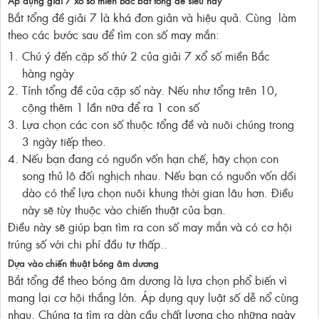
Áp dụng giải 7 xổ số miền Bắc bắt tổng đề siêu hay
Bắt tổng đề giải 7 là khá đơn giản và hiệu quả. Cùng làm
theo các bước sau để tìm con số may mắn:
Chú ý đến cặp số thứ 2 của giải 7 xổ số miền Bắc
hàng ngày
Tính tổng đề của cặp số này. Nếu như tổng trên 10,
cộng thêm 1 lần nữa để ra 1 con số
Lựa chọn các con số thuộc tổng đề và nuôi chúng trong
3 ngày tiếp theo.
Nếu bạn đang có nguồn vốn hạn chế, hãy chọn con
song thủ lô đối nghịch nhau. Nếu bạn có nguồn vốn dồi
dào có thể lựa chọn nuôi khung thời gian lâu hơn. Điều
này sẽ tùy thuộc vào chiến thuật của bạn.
Điều này sẽ giúp bạn tìm ra con số may mắn và có cơ hội
trúng số với chi phí đầu tư thấp..
Dựa vào chiến thuật bóng âm dương
Bắt tổng đề theo bóng âm dương là lựa chọn phổ biến vì
mang lại cơ hội thắng lớn. Áp dụng quy luật số dễ nổ cùng
nhau. Chúng ta tìm ra dàn cầu chất lượng cho những ngày