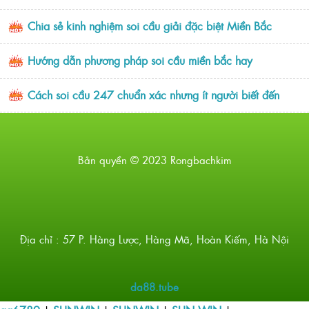
Chia sẻ kinh nghiệm soi cầu giải đặc biệt Miền Bắc
Hướng dẫn phương pháp soi cầu miền bắc hay
Cách soi cầu 247 chuẩn xác nhưng ít người biết đến
Bản quyền © 2023 Rongbachkim
Địa chỉ : 57 P. Hàng Lược, Hàng Mã, Hoàn Kiếm, Hà Nội
da88.tube