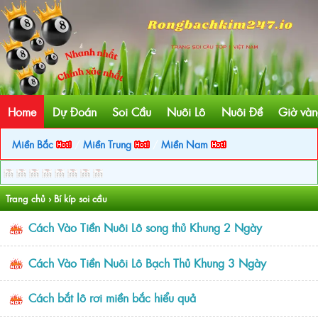
Home
Dự Đoán
Soi Cầu
Nuôi Lô
Nuôi Đề
Giờ vàn
Miền Bắc
/
Miền Trung
/
Miền Nam
Trang chủ
›
Bí kíp soi cầu
Cách Vào Tiền Nuôi Lô song thủ Khung 2 Ngày
Cách Vào Tiền Nuôi Lô Bạch Thủ Khung 3 Ngày
Cách bắt lô rơi miền bắc hiểu quả