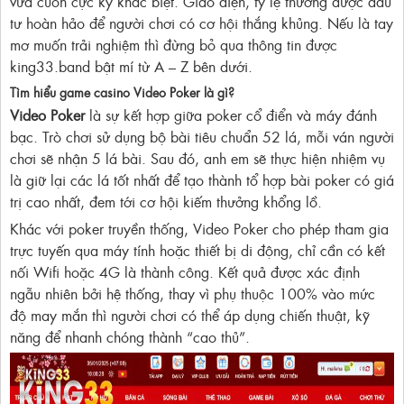
vừa cuốn cực kỳ khác biệt. Giao diện, tỷ lệ thưởng được đầu
tư hoàn hảo để người chơi có cơ hội thắng khủng. Nếu là tay
mơ muốn trải nghiệm thì đừng bỏ qua thông tin được
king33.band bật mí từ A – Z bên dưới.
Tìm hiểu game casino Video Poker là gì?
Video Poker
là sự kết hợp giữa poker cổ điển và máy đánh
bạc. Trò chơi sử dụng bộ bài tiêu chuẩn 52 lá, mỗi ván người
chơi sẽ nhận 5 lá bài. Sau đó, anh em sẽ thực hiện nhiệm vụ
là giữ lại các lá tốt nhất để tạo thành tổ hợp bài poker có giá
trị cao nhất, đem tới cơ hội kiếm thưởng khổng lồ.
Khác với poker truyền thống, Video Poker cho phép tham gia
trực tuyến qua máy tính hoặc thiết bị di động, chỉ cần có kết
nối Wifi hoặc 4G là thành công. Kết quả được xác định
ngẫu nhiên bởi hệ thống, thay vì phụ thuộc 100% vào mức
độ may mắn thì người chơi có thể áp dụng chiến thuật, kỹ
năng để nhanh chóng thành “cao thủ”.