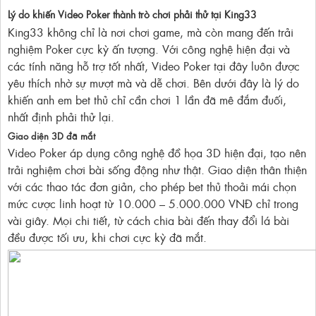
Lý do khiến Video Poker thành trò chơi phải thử tại King33
King33 không chỉ là nơi chơi game, mà còn mang đến trải
nghiệm Poker cực kỳ ấn tượng. Với công nghệ hiện đại và
các tính năng hỗ trợ tốt nhất, Video Poker tại đây luôn được
yêu thích nhờ sự mượt mà và dễ chơi. Bên dưới đây là lý do
khiến anh em bet thủ chỉ cần chơi 1 lần đã mê đắm đuối,
nhất định phải thử lại.
Giao diện 3D đã mắt
Video Poker áp dụng công nghệ đồ họa 3D hiện đại, tạo nên
trải nghiệm chơi bài sống động như thật. Giao diện thân thiện
với các thao tác đơn giản, cho phép bet thủ thoải mái chọn
mức cược linh hoạt từ 10.000 – 5.000.000 VNĐ chỉ trong
vài giây. Mọi chi tiết, từ cách chia bài đến thay đổi lá bài
đều được tối ưu, khi chơi cực kỳ đã mắt.