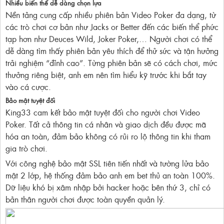
Nhiều biến thể dễ dàng chọn lựa
Nền tảng cung cấp nhiều phiên bản Video Poker đa dạng, từ
các trò chơi cơ bản như Jacks or Better đến các biến thể phức
tạp hơn như Deuces Wild, Joker Poker,… Người chơi có thể
dễ dàng tìm thấy phiên bản yêu thích để thử sức và tận hưởng
trải nghiệm “đỉnh cao”. Từng phiên bản sẽ có cách chơi, mức
thưởng riêng biệt, anh em nên tìm hiểu kỹ trước khi bắt tay
vào cá cược.
Bảo mật tuyệt đối
King33 cam kết bảo mật tuyệt đối cho người chơi Video
Poker. Tất cả thông tin cá nhân và giao dịch đều được mã
hóa an toàn, đảm bảo không có rủi ro lộ thông tin khi tham
gia trò chơi.
Với công nghệ bảo mật SSL tiên tiến nhất và tường lửa bảo
mật 2 lớp, hệ thống đảm bảo anh em bet thủ an toàn 100%.
Dữ liệu khó bị xâm nhập bởi hacker hoặc bên thứ 3, chỉ có
bản thân người chơi được toàn quyền quản lý.