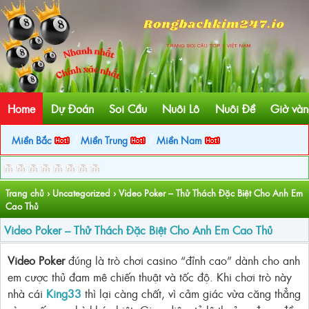
Home
Dự Đoán
Soi Cầu
Nuôi Lô
Nuôi Đề
Giờ vàn
Miền Bắc
/
Miền Trung
/
Miền Nam
Trang chủ
›
Uncategorized
›
Video Poker – Thử Thách Đặc Biệt Cho Anh Em
Cao Thủ
Video Poker – Thử Thách Đặc Biệt Cho Anh Em Cao Thủ
Video Poker
đúng là trò chơi casino “đỉnh cao” dành cho anh
em cược thủ đam mê chiến thuật và tốc độ. Khi chơi trò này
nhà cái
King33
thì lại càng chất, vì cảm giác vừa căng thẳng