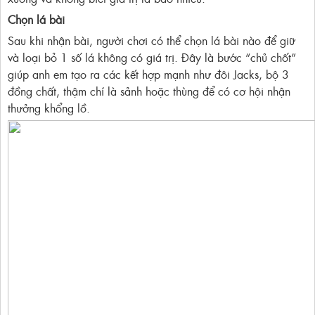
Chọn lá bài
Sau khi nhận bài, người chơi có thể chọn lá bài nào để giữ
và loại bỏ 1 số lá không có giá trị. Đây là bước “chủ chốt”
giúp anh em tạo ra các kết hợp mạnh như đôi Jacks, bộ 3
đồng chất, thậm chí là sảnh hoặc thùng để có cơ hội nhận
thưởng khổng lồ.