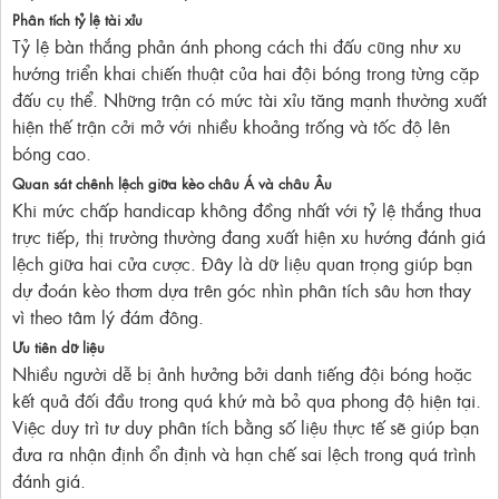
Phân tích tỷ lệ tài xỉu
Tỷ lệ bàn thắng phản ánh phong cách thi đấu cũng như xu
hướng triển khai chiến thuật của hai đội bóng trong từng cặp
đấu cụ thể. Những trận có mức tài xỉu tăng mạnh thường xuất
hiện thế trận cởi mở với nhiều khoảng trống và tốc độ lên
bóng cao.
Quan sát chênh lệch giữa kèo châu Á và châu Âu
Khi mức chấp handicap không đồng nhất với tỷ lệ thắng thua
trực tiếp, thị trường thường đang xuất hiện xu hướng đánh giá
lệch giữa hai cửa cược. Đây là dữ liệu quan trọng giúp bạn
dự đoán kèo thơm dựa trên góc nhìn phân tích sâu hơn thay
vì theo tâm lý đám đông.
Ưu tiên dữ liệu
Nhiều người dễ bị ảnh hưởng bởi danh tiếng đội bóng hoặc
kết quả đối đầu trong quá khứ mà bỏ qua phong độ hiện tại.
Việc duy trì tư duy phân tích bằng số liệu thực tế sẽ giúp bạn
đưa ra nhận định ổn định và hạn chế sai lệch trong quá trình
đánh giá.