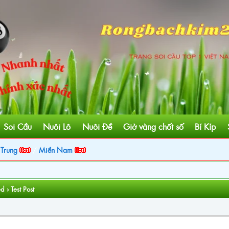
Soi Cầu
Nuôi Lô
Nuôi Đề
Giờ vàng chốt số
Bí Kíp
 Trung
/
Miền Nam
ed
›
Test Post