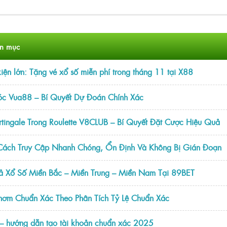
ên mục
iện lớn: Tặng vé xổ số miễn phí trong tháng 11 tại X88
óc Vua88 – Bí Quyết Dự Đoán Chính Xác
rtingale Trong Roulette V8CLUB – Bí Quyết Đặt Cược Hiệu Quả
Cách Truy Cập Nhanh Chóng, Ổn Định Và Không Bị Gián Đoạn
ả Xổ Số Miền Bắc – Miền Trung – Miền Nam Tại 89BET
ơm Chuẩn Xác Theo Phân Tích Tỷ Lệ Chuẩn Xác
 hướng dẫn tạo tài khoản chuẩn xác 2025