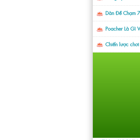
Dàn Đề Chạm 7
Poacher Là Gì V
Chiến lược chơi