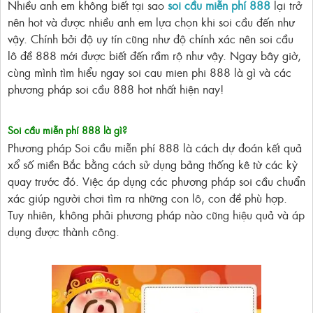
Nhiều anh em không biết tại sao
soi cầu miễn phí 888
lại trở
nên hot và được nhiều anh em lựa chọn khi soi cầu đến như
vậy. Chính bởi độ uy tín cũng như độ chính xác nên soi cầu
lô đề 888 mới được biết đến rầm rộ như vậy. Ngay bây giờ,
cùng mình tìm hiểu ngay soi cau mien phi 888 là gì và các
phương pháp soi cầu 888 hot nhất hiện nay!
Soi cầu miễn phí 888 là gì?
Phương pháp Soi cầu miễn phí 888 là cách dự đoán kết quả
xổ số miền Bắc bằng cách sử dụng bảng thống kê từ các kỳ
quay trước đó. Việc áp dụng các phương pháp soi cầu chuẩn
xác giúp người chơi tìm ra những con lô, con đề phù hợp.
Tuy nhiên, không phải phương pháp nào cũng hiệu quả và áp
dụng được thành công.