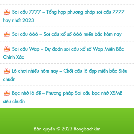
Soi cầu 7777 – Tổng hợp phương pháp soi cầu 7777
hay nhất 2023
Soi cầu 666 – Soi cầu xổ số 666 miền bắc hôm nay
Soi cầu Wap – Dự đoán soi cầu xổ số Wap Miền Bắc
Chính Xác
Lô chơi nhiều hôm nay – Chốt cầu lô đẹp miền bắc Siêu
chuẩn
Bạc nhớ lô đề – Phương pháp Soi cầu bạc nhớ XSMB
siêu chuẩn
Bản quyền © 2023 Rongbachkim