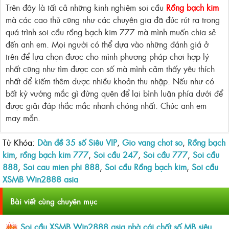
Trên đây là tất cả những kinh nghiệm soi cầu
Rồng bạch kim
mà các cao thủ cũng như các chuyên gia đã đúc rút ra trong
quá trình soi cầu rồng bạch kim 777 mà mình muốn chia sẻ
đến anh em. Mọi người có thể dựa vào những đánh giá ở
trên để lựa chọn được cho mình phương pháp chơi hợp lý
nhất cũng như tìm được con số mà mình cảm thấy yêu thích
nhất để kiếm thêm được nhiều khoản thu nhập. Nếu như có
bất kỳ vướng mắc gì đừng quên để lại bình luận phía dưới để
được giải đáp thắc mắc nhanh chóng nhất. Chúc anh em
may mắn.
Từ Khóa:
Dàn đề 35 số Siêu VIP
,
Gio vang chot so
,
Rồng bạch
kim
,
rồng bạch kim 777
,
Soi cầu 247
,
Soi cầu 777
,
Soi cầu
888
,
Soi cau mien phi 888
,
Soi cầu Rồng bạch kim
,
Soi cầu
XSMB Win2888 asia
Bài viết cùng chuyên mục
Soi cầu XSMB Win2888 asia nhà cái chốt số MB siêu