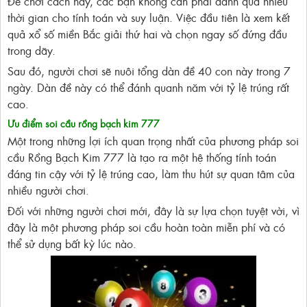
Để chơi cách này, các bạn không cần phải dành quá nhiều
thời gian cho tính toán và suy luận. Việc đầu tiên là xem kết
quả xổ số miền Bắc giải thứ hai và chọn ngay số đứng đầu
trong dãy.
Sau đó, người chơi sẽ nuôi tổng dàn đề 40 con này trong 7
ngày. Dàn đề này có thể đánh quanh năm với tỷ lệ trúng rất
cao.
Ưu điểm soi cầu rồng bạch kim 777
Một trong những lợi ích quan trọng nhất của phương pháp soi
cầu Rồng Bạch Kim 777 là tạo ra một hệ thống tính toán
đáng tin cậy với tỷ lệ trúng cao, làm thu hút sự quan tâm của
nhiều người chơi.
Đối với những người chơi mới, đây là sự lựa chọn tuyệt vời, vì
đây là một phương pháp soi cầu hoàn toàn miễn phí và có
thể sử dụng bất kỳ lúc nào.