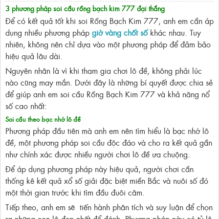
3 phương pháp soi cầu rồng bạch kim 777 đại thắng
Để có kết quả tốt khi soi Rồng Bạch Kim 777, anh em cần áp
dụng nhiều phương pháp
giờ vàng chốt số
khác nhau. Tuy
nhiên, không nên chỉ dựa vào một phương pháp để đảm bảo
hiệu quả lâu dài.
Nguyên nhân là vì khi tham gia chơi lô đề, không phải lúc
nào cũng may mắn. Dưới đây là những bí quyết được chia sẻ
để giúp anh em soi cầu Rồng Bạch Kim 777 và khả năng nổ
số cao nhất:
Soi cầu theo bạc nhớ lô đề
Phương pháp đầu tiên mà anh em nên tìm hiểu là bạc nhớ lô
đề, một phương pháp soi cầu độc đáo và cho ra kết quả gần
như chính xác được nhiều người chơi lô đề ưa chuộng.
Để áp dụng phương pháp này hiệu quả, người chơi cần
thống kê kết quả xổ số giải đặc biệt miền Bắc và nuôi số đó
một thời gian trước khi tìm đầu đuôi câm.
Tiếp theo, anh em sẽ tiến hành phân tích và suy luận để chọn
ra những con lô đẹp nhất để đánh. Phương pháp này có tỷ lệ