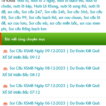
Từ Khóa:
nuôi lô
,
nuôi lô 3 ngày
,
nuôi lô bạch thủ
,
nuôi lô
chuân
,
nuôi lô kép
,
Nuôi Lô Khung
,
nuôi lô song thủ
,
nuôi lô
đề
,
soi cầu
,
Soi cầu 247
,
Soi cầu 24h
,
Soi cầu 366
,
Soi cầu
88
,
Soi cầu 99
,
Soi cầu bạch thủ
,
soi cau chuan
,
Soi cầu lô
đề
,
soi cau loto
,
Soi cầu mb
,
soi cầu miền bắc
,
soi cau mien
phi
,
Soi cầu Rồng bạch kim
Bài viết cùng chuyên mục
Soi Cầu XSMB Ngày 09-12-2023 | Dự Đoán Kết Quả
Xổ Số Miền Bắc 09-12
Soi Cầu XSMB Ngày 08-12-2023 | Dự Đoán Kết Quả
Xổ Số Miền Bắc 08-12
Soi Cầu XSMB Ngày 07-12-2023 | Dự Đoán Kết Quả
Xổ Số Miền Bắc 07-12
Soi Cầu XSMB Ngày 06-12-2023 | Dự Đoán Kết Quả