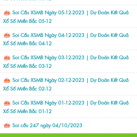
Soi Cầu XSMB Ngày 05-12-2023 | Dự Đoán Kết Quả
Xổ Số Miền Bắc 05-12
Soi Cầu XSMB Ngày 04-12-2023 | Dự Đoán Kết Quả
Xổ Số Miền Bắc 04-12
Soi Cầu XSMB Ngày 03-12-2023 | Dự Đoán Kết Quả
Xổ Số Miền Bắc 03-12
Soi Cầu XSMB Ngày 02-12-2023 | Dự Đoán Kết Quả
Xổ Số Miền Bắc 02-12
Soi Cầu XSMB Ngày 01-12-2023 | Dự Đoán Kết Quả
Xổ Số Miền Bắc 01-12
Soi cầu 247 ngày 04/10/2023