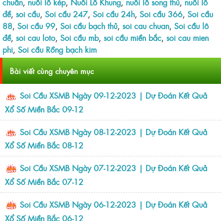
chuân
,
nuôi lô kép
,
Nuôi Lô Khung
,
nuôi lô song thủ
,
nuôi lô
đề
,
soi cầu
,
Soi cầu 247
,
Soi cầu 24h
,
Soi cầu 366
,
Soi cầu
88
,
Soi cầu 99
,
Soi cầu bạch thủ
,
soi cau chuan
,
Soi cầu lô
đề
,
soi cau loto
,
Soi cầu mb
,
soi cầu miền bắc
,
soi cau mien
phi
,
Soi cầu Rồng bạch kim
Bài viết cùng chuyên mục
Soi Cầu XSMB Ngày 09-12-2023 | Dự Đoán Kết Quả
Xổ Số Miền Bắc 09-12
Soi Cầu XSMB Ngày 08-12-2023 | Dự Đoán Kết Quả
Xổ Số Miền Bắc 08-12
Soi Cầu XSMB Ngày 07-12-2023 | Dự Đoán Kết Quả
Xổ Số Miền Bắc 07-12
Soi Cầu XSMB Ngày 06-12-2023 | Dự Đoán Kết Quả
Xổ Số Miền Bắc 06-12