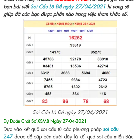
bạn bài viết
Soi Cầu Lô Đề ngày 27/04/2021
hi vọng sẽ
giúp đỡ các bạn được phần nào trong việc tham khảo số.
Soi Cầu Lô Đề ngày 27/04/2021
Dự Đoán Chốt Số XSMB Ngày 27-04-2021
Dựa vào kết quả soi cầu từ các phương pháp
soi cầu
247
được đề cập bên dưới đây là kết quả soi cầu miền Bắc