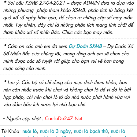
*
Soi cầu XSMB 27-04-2021 – được ADMIN đưa ra dựa vào
những phương pháp tham khảo XSMB, phân tích từ bảng kết
quả xổ số ngày hôm qua, để chọn ra những cặp số may mắn
nhất. Tuy nhiên, đây chỉ là những phân tích mang tính chất để
tham khảo xổ số miền Bắc. Chúc các bạn may mắn.
*
Cám ơn các anh em đã xem
Dự Đoán SXMB
– Dự Đoán Xổ
Số Miền Bắc của chúng tôi, mong rằng anh em sẽ chọn cho
mình được các số tuyệt vời giúp cho bạn vui vẻ hơn trong
cuộc sống của mình.
*
Lưu ý: Các bộ số chỉ dùng cho mục đích tham khảo, bạn
nên cân nhắc trước khi chơi và không chơi lô đề vì đó là bất
hợp pháp, chỉ nên chơi lô tô do nhà nước phát hành vừa vui
vừa đảm bảo ích nước lợi nhà bạn nhé.
⁃
Nguồn cập nhật :
CauLoDe247.Net
Từ Khóa:
nuôi lô
,
nuôi lô 3 ngày
,
nuôi lô bạch thủ
,
nuôi lô