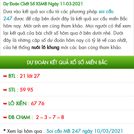
Dự Đoán Chốt Số XSMB Ngày 11-03-2021
Dựa vào kết quả soi cầu từ các phương pháp
soi cầu
247
được đề cập bên dưới đây là kết quả soi cầu miền Bắc
hôm nay. Mời anh em cùng tham khảo. Mọi người có thể xem
lại kết quả của bài chốt số hôm qua ở bên dưới nhé. Dưới
đây là những cặp số dự đoán hôm nay có tỷ lệ về cao nhất,
của hệ thống
nuôi lô khung
mời các bạn cùng tham khảo.
DỰ ĐOÁN KẾT QUẢ XỔ SỐ MIỀN BẮC
➥
BTL :
21 lót 27
➥
STL :
59 95
➥
LÔ XIÊN :
67 76
➥
ĐB CHẠM :
2 – 3 – 7 – 8
*
Xem lại hôm qua :
Soi cầu MB 247 ngày 10/03/2021