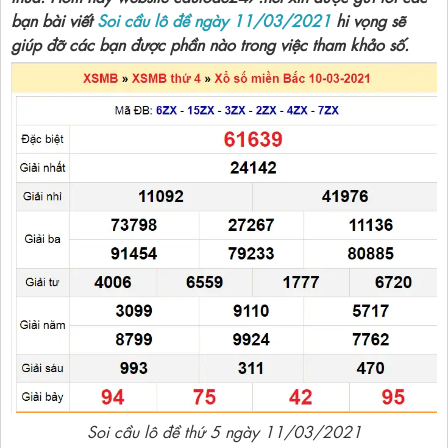
bạn bài viết
Soi cầu lô đề ngày 11/03/2021
hi vọng sẽ
giúp đỡ các bạn được phần nào trong việc tham khảo số.
Soi cầu lô đề thứ 5 ngày 11/03/2021