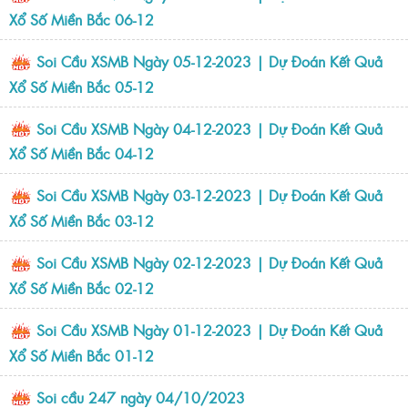
Xổ Số Miền Bắc 06-12
Soi Cầu XSMB Ngày 05-12-2023 | Dự Đoán Kết Quả
Xổ Số Miền Bắc 05-12
Soi Cầu XSMB Ngày 04-12-2023 | Dự Đoán Kết Quả
Xổ Số Miền Bắc 04-12
Soi Cầu XSMB Ngày 03-12-2023 | Dự Đoán Kết Quả
Xổ Số Miền Bắc 03-12
Soi Cầu XSMB Ngày 02-12-2023 | Dự Đoán Kết Quả
Xổ Số Miền Bắc 02-12
Soi Cầu XSMB Ngày 01-12-2023 | Dự Đoán Kết Quả
Xổ Số Miền Bắc 01-12
Soi cầu 247 ngày 04/10/2023