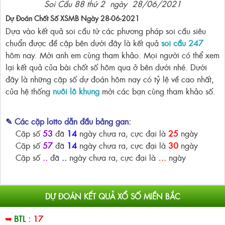
Soi Cầu 88 thứ 2 ngày 28/06/2021
Dự Đoán Chốt Số XSMB Ngày 28-06-2021
Dựa vào kết quả soi cầu từ các phương pháp soi cầu siêu
chuẩn được đề cập bên dưới đây là kết quả
soi cầu 247
hôm nay. Mời anh em cùng tham khảo. Mọi người có thể xem
lại kết quả của bài chốt số hôm qua ở bên dưới nhé. Dưới
đây là những cặp số dự đoán hôm nay có tỷ lệ về cao nhất,
của hệ thống
nuôi lô khung
mời các bạn cùng tham khảo số.
✎ Các cặp lotto dẫn đầu bảng gan:
Cặp số
53
đã
14
ngày chưa ra, cực đại là
25
ngày
Cặp số
57
đã
14
ngày chưa ra, cực đại là
30
ngày
Cặp số
..
đã
..
ngày chưa ra, cực đại là
…
ngày
DỰ ĐOÁN KẾT QUẢ XỔ SỐ MIỀN BẮC
➥
BTL :
17