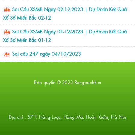
Soi Cầu XSMB Ngày 02-12-2023 | Dự Đoán Kết Quả
Xổ Số Miền Bắc 02-12
Soi Cầu XSMB Ngày 01-12-2023 | Dự Đoán Kết Quả
Xổ Số Miền Bắc 01-12
Soi cầu 247 ngày 04/10/2023
Bản quyền © 2023 Rongbachkim
Địa chỉ : 57 P. Hàng Lược, Hàng Mã, Hoàn Kiếm, Hà Nội