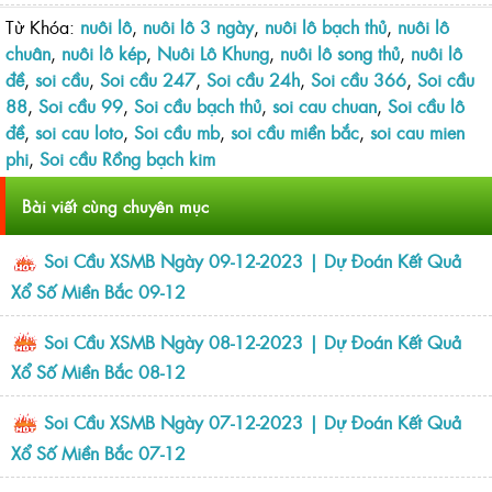
Từ Khóa:
nuôi lô
,
nuôi lô 3 ngày
,
nuôi lô bạch thủ
,
nuôi lô
chuân
,
nuôi lô kép
,
Nuôi Lô Khung
,
nuôi lô song thủ
,
nuôi lô
đề
,
soi cầu
,
Soi cầu 247
,
Soi cầu 24h
,
Soi cầu 366
,
Soi cầu
88
,
Soi cầu 99
,
Soi cầu bạch thủ
,
soi cau chuan
,
Soi cầu lô
đề
,
soi cau loto
,
Soi cầu mb
,
soi cầu miền bắc
,
soi cau mien
phi
,
Soi cầu Rồng bạch kim
Bài viết cùng chuyên mục
Soi Cầu XSMB Ngày 09-12-2023 | Dự Đoán Kết Quả
Xổ Số Miền Bắc 09-12
Soi Cầu XSMB Ngày 08-12-2023 | Dự Đoán Kết Quả
Xổ Số Miền Bắc 08-12
Soi Cầu XSMB Ngày 07-12-2023 | Dự Đoán Kết Quả
Xổ Số Miền Bắc 07-12