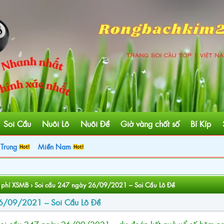
Soi Cầu
Nuôi Lô
Nuôi Đề
Giờ vàng chốt số
Bí Kíp
 Trung
/
Miền Nam
n phí XSMB
›
Soi cầu 247 ngày 26/09/2021 – Soi Cầu Lô Đề
6/09/2021 – Soi Cầu Lô Đề