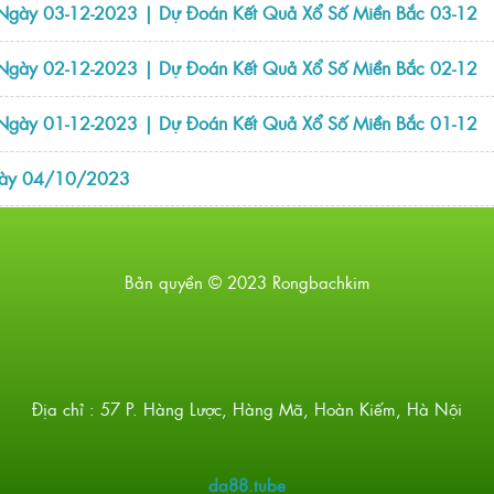
Ngày 03-12-2023 | Dự Đoán Kết Quả Xổ Số Miền Bắc 03-12
Ngày 02-12-2023 | Dự Đoán Kết Quả Xổ Số Miền Bắc 02-12
Ngày 01-12-2023 | Dự Đoán Kết Quả Xổ Số Miền Bắc 01-12
gày 04/10/2023
Bản quyền © 2023 Rongbachkim
Địa chỉ : 57 P. Hàng Lược, Hàng Mã, Hoàn Kiếm, Hà Nội
da88.tube