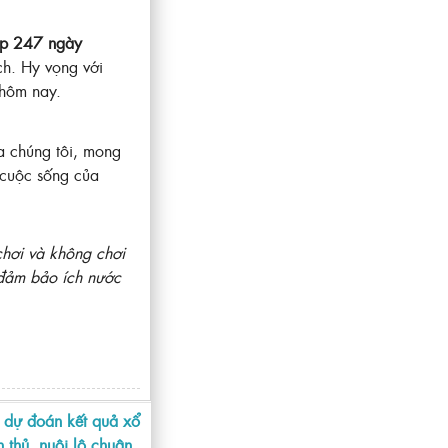
ợp 247 ngày
ch. Hy vọng với
 hôm nay.
 chúng tôi, mong
 cuộc sống của
chơi và không chơi
 đảm bảo ích nước
,
dự đoán kết quả xổ
h thủ
,
nuôi lô chuân
,