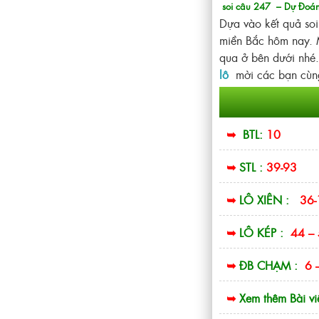
soi câu 247 – Dự Đoá
Dựa vào kết quả soi
miền Bắc hôm nay. 
qua ở bên dưới nhé.
lô
mời các bạn cùn
➥
BTL:
10
➥
STL :
39-93
➥
LÔ XIÊN :
36-
➥
LÔ KÉP :
44 –
➥
ĐB CHẠM :
6 –
➥
Xem thêm Bài vi