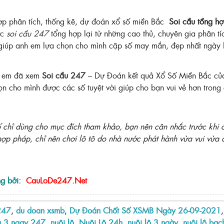
hợp phân tích, thống kê, dự đoán xổ số miền Bắc
Soi cầu tồng h
ợc
soi cầu 247
tổng hợp lại từ những cao thủ, chuyên gia phân tí
giúp anh em lựa chọn cho mình cặp số may mắn, đẹp nhất ngày
 em đã xem
Soi cầu 247
– Dự Đoán kết quả Xổ Số Miền Bắc của
n cho mình được các số tuyệt vời giúp cho bạn vui vẻ hơn trong
 chỉ dùng cho mục đích tham khảo, bạn nên cân nhắc trước khi 
 hợp pháp, chỉ nên chơi lô tô do nhà nước
phát hành vừa vui vừa
g bởi:
CauLoDe247.Net
247
,
du doan xsmb
,
Dự Đoán Chốt Số XSMB Ngày 26-09-2021
g 3 ngay 247
,
nuôi lô
,
Nuôi Lô 24h
,
nuôi lô 3 ngày
,
nuôi lô bạc