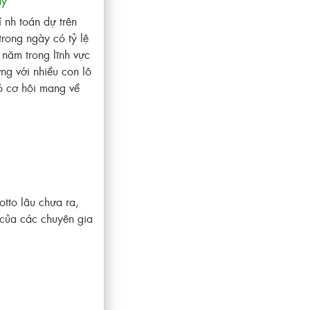
ay
 nh toán dự trên
rong ngày có tỷ lệ
 năm trong lĩnh vực
ng với nhiều con lô
ó cơ hội mang về
tto lâu chưa ra,
 của các chuyên gia