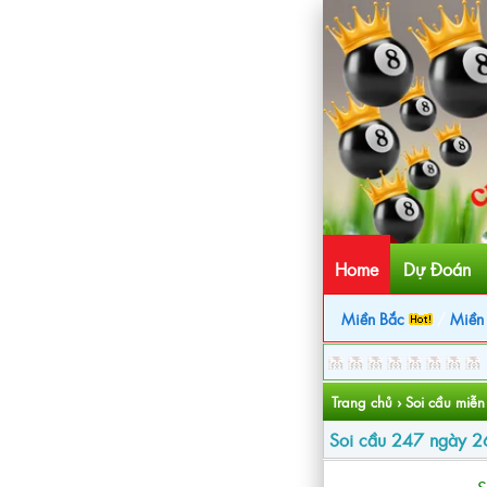
Home
Dự Đoán
Miền Bắc
/
Miền
Trang chủ
›
Soi cầu miễ
Soi cầu 247 ngày 2