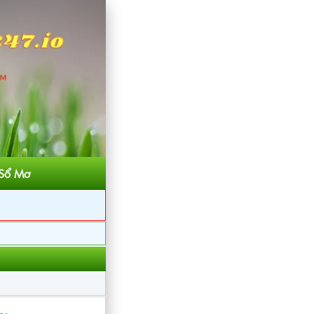
Sổ Mơ