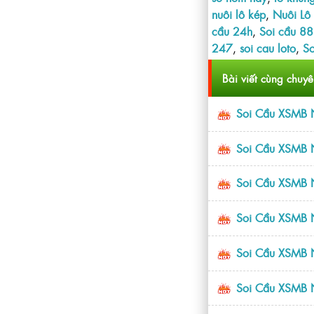
nuôi lô kép
,
Nuôi Lô
cầu 24h
,
Soi cầu 88
247
,
soi cau loto
,
So
Bài viết cùng chuy
Soi Cầu XSMB 
Soi Cầu XSMB 
Soi Cầu XSMB 
Soi Cầu XSMB 
Soi Cầu XSMB 
Soi Cầu XSMB 