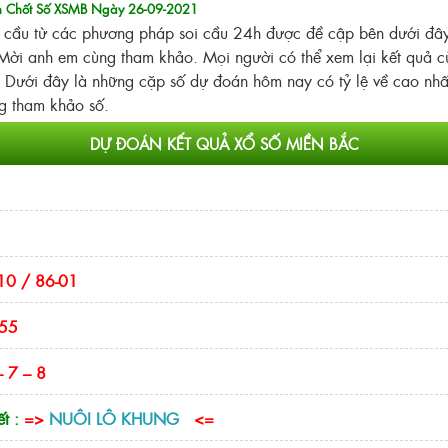
n Chốt Số XSMB Ngày 26-09-2021
 cầu từ các phương pháp soi cầu 24h được đề cập bên dưới đây 
Mời anh em cùng tham khảo. Mọi người có thể xem lại kết quả c
 Dưới đây là những cặp số dự đoán hôm nay có tỷ lệ về cao nhấ
g tham khảo số.
DỰ ĐOÁN KẾT QUẢ XỔ SỐ MIỀN BẮC
10 / 86-01
 55
 7 – 8
ết :
=>
NUÔI LÔ KHUNG
<=