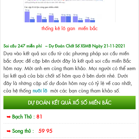
thống kê lô gan miền bắc
Soi cầu 247 miễn phí – Dự Đoán Chốt Số XSMB Ngày 21-11-2021
Dựa vào kết quả soi cầu từ các phương pháp soi cầu miền
bắc được đề cập bên dưới đây là kết quả soi cầu miền Bắc
hôm nay. Mời anh em cùng tham khảo. Mọi người có thể xem
lại kết quả của bài chốt số hôm qua ở bên dưới nhé. Dưới
đây là những cặp số dự đoán hôm nay có tỷ lệ về cao nhất,
của hệ thống
nuôi lô
mời các bạn cùng tham khảo số.
DỰ ĐOÁN KẾT QUẢ XỔ SỐ MIỀN BẮC
➥
Bạch Thủ :
81
➥
Song thủ :
59 95