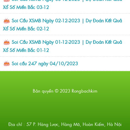
Xổ Số Miền Bắc 03-12
Soi Cầu XSMB Ngày 02-12-2023 | Dự Đoán Kết Quả
Xổ Số Miền Bắc 02-12
Soi Cầu XSMB Ngày 01-12-2023 | Dự Đoán Kết Quả
Xổ Số Miền Bắc 01-12
Soi cầu 247 ngày 04/10/2023
Bản quyền © 2023 Rongbachkim
Địa chỉ : 57 P. Hàng Lược, Hàng Mã, Hoàn Kiếm, Hà Nội