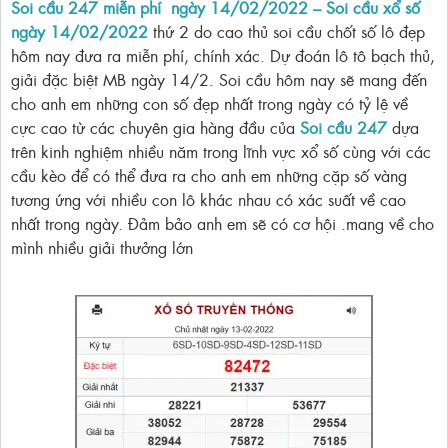
Soi cầu 247 miễn phí ngày 14/02/2022 – Soi cầu xổ số
ngày 14/02/2022
thứ 2 do cao thủ soi cầu chốt số lô đẹp
hôm nay đưa ra miễn phí, chính xác. Dự đoán lô tô bạch thủ,
giải đặc biệt MB ngày 14/2. Soi cầu hôm nay sẽ mang đến
cho anh em những con số đẹp nhất trong ngày có tỷ lệ về
cực cao từ các chuyên gia hàng đầu của
Soi cầu 247
dựa
trên kinh nghiệm nhiều năm trong lĩnh vực xổ số cùng với các
cầu kèo để có thể đưa ra cho anh em những cặp số vàng
tương ứng với nhiều con lô khác nhau có xác suất về cao
nhất trong ngày. Đảm bảo anh em sẽ có cơ hội .mang về cho
mình nhiều giải thưởng lớn