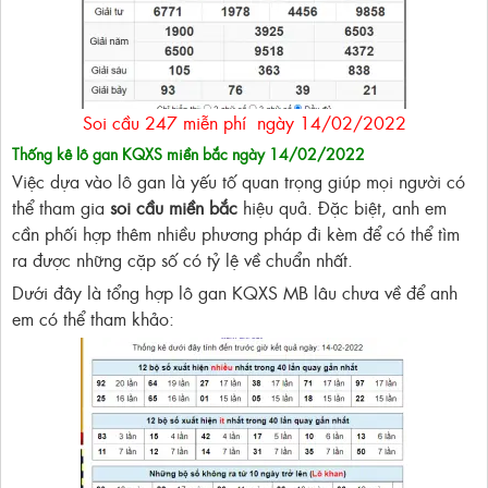
Soi cầu 247 miễn phí ngày 14/02/2022
Thống kê lô gan KQXS miền bắc ngày 14/02/2022
Việc dựa vào lô gan là yếu tố quan trọng giúp mọi người có
thể tham gia
soi cầu miền bắc
hiệu quả. Đặc biệt, anh em
cần phối hợp thêm nhiều phương pháp đi kèm để có thể tìm
ra được những cặp số có tỷ lệ về chuẩn nhất.
Dưới đây là tổng hợp lô gan KQXS MB lâu chưa về để anh
em có thể tham khảo: