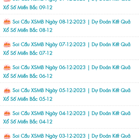
Xổ Số Miền Bắc 09-12
Soi Cầu XSMB Ngày 08-12-2023 | Dự Đoán Kết Quả
Xổ Số Miền Bắc 08-12
Soi Cầu XSMB Ngày 07-12-2023 | Dự Đoán Kết Quả
Xổ Số Miền Bắc 07-12
Soi Cầu XSMB Ngày 06-12-2023 | Dự Đoán Kết Quả
Xổ Số Miền Bắc 06-12
Soi Cầu XSMB Ngày 05-12-2023 | Dự Đoán Kết Quả
Xổ Số Miền Bắc 05-12
Soi Cầu XSMB Ngày 04-12-2023 | Dự Đoán Kết Quả
Xổ Số Miền Bắc 04-12
Soi Cầu XSMB Ngày 03-12-2023 | Dự Đoán Kết Quả