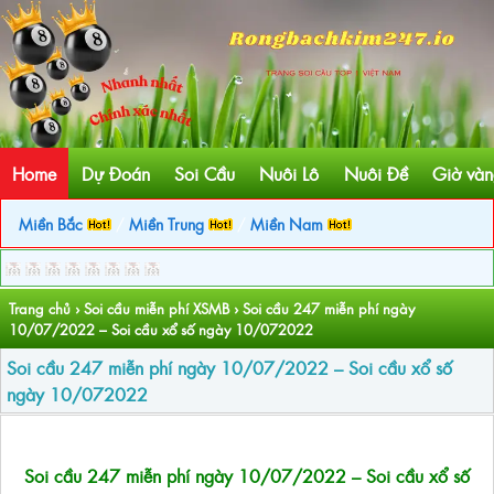
Home
Dự Đoán
Soi Cầu
Nuôi Lô
Nuôi Đề
Giờ vàn
Miền Bắc
/
Miền Trung
/
Miền Nam
Trang chủ
›
Soi cầu miễn phí XSMB
›
Soi cầu 247 miễn phí ngày
10/07/2022 – Soi cầu xổ số ngày 10/072022
Soi cầu 247 miễn phí ngày 10/07/2022 – Soi cầu xổ số
ngày 10/072022
Soi cầu 247 miễn phí ngày 10/07/2022 – Soi cầu xổ số