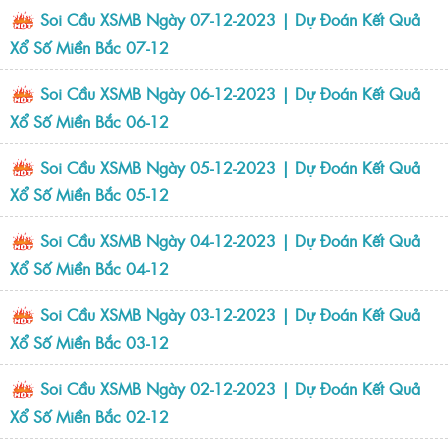
Soi Cầu XSMB Ngày 07-12-2023 | Dự Đoán Kết Quả
Xổ Số Miền Bắc 07-12
Soi Cầu XSMB Ngày 06-12-2023 | Dự Đoán Kết Quả
Xổ Số Miền Bắc 06-12
Soi Cầu XSMB Ngày 05-12-2023 | Dự Đoán Kết Quả
Xổ Số Miền Bắc 05-12
Soi Cầu XSMB Ngày 04-12-2023 | Dự Đoán Kết Quả
Xổ Số Miền Bắc 04-12
Soi Cầu XSMB Ngày 03-12-2023 | Dự Đoán Kết Quả
Xổ Số Miền Bắc 03-12
Soi Cầu XSMB Ngày 02-12-2023 | Dự Đoán Kết Quả
Xổ Số Miền Bắc 02-12