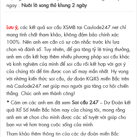
ngay :
Nuôi lô song thủ khung 2 ngày
Lưu ý,
các kết quả soi cầu XSMB tại Caulode247.net chỉ
mang tính chất tham khảo, không đảm bảo chính xác
100%. Nên anh em cần có sự cân nhắc trước khi lựa
chọn và đánh số. Tuy nhiên, để gia tăng tỷ lệ trúng thưởng,
anh em cần kết hợp thêm nhiều phương pháp soi cầu khác
và kinh nghiệm của mình để soi cầu rồi kết hợp với gợi ý
của chúng tôi để tìm được con số may mắn nhất. Hy vọng
với những kiến thức soi cầu, dự đoán KQXS miền Bắc trên
mà Caulode247.net giúp mọi người gia tăng cơ hội chiến
thắng. Chúc anh em thành công!
*
Cám ơn các anh em đã xem
Soi cầu 247
– Dự Đoán kết
quả Xổ Số Miền Bắc hôm nay của chúng tôi, mong rằng
anh em sẽ chọn cho mình được các số tuyệt vời giúp cho
bạn vui vẻ hơn trong cuộc sống của mình.
Tham khảo thêm thông tin của các dự đoán miền Bắc