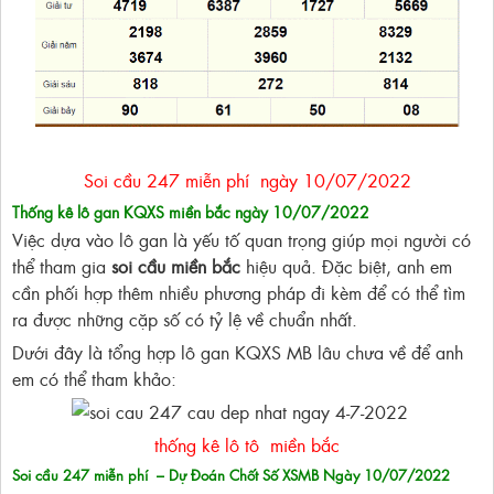
Soi cầu 247 miễn phí ngày 10/07/2022
Thống kê lô gan KQXS miền bắc ngày 10/07/2022
Việc dựa vào lô gan là yếu tố quan trọng giúp mọi người có
thể tham gia
soi cầu miền bắc
hiệu quả. Đặc biệt, anh em
cần phối hợp thêm nhiều phương pháp đi kèm để có thể tìm
ra được những cặp số có tỷ lệ về chuẩn nhất.
Dưới đây là tổng hợp lô gan KQXS MB lâu chưa về để anh
em có thể tham khảo:
thống kê lô tô miền bắc
Soi cầu 247 miễn phí – Dự Đoán Chốt Số XSMB Ngày 10/
07/2022