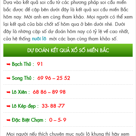
Dựa vào kết quả soi cầu từ các phương pháp soi cầu miền
bắc được đề cập bên dưới đây là kết quả soi cầu miền Bắc
hôm nay. Mời anh em cùng tham khảo. Mọi người có thể xem
lại kết quả của bài chốt số hôm qua ở bên dưới nhé. Dưới
đây là những cặp số dự đoán hôm nay có tỷ lệ về cao nhất,
của hệ thống
nuôi lô
mời các bạn cùng tham khảo số.
DỰ ĐOÁN KẾT QUẢ XỔ SỐ MIỀN BẮC
➥
Bạch Thủ :
91
➥
Song Thủ :
69 96 – 25 52
➥
Lô Xiên :
68 86 – 89 98
➥
Lô Kép đẹp :
33- 88 -77
➥
Đặc Biệt Chạm :
0 – 5- 9
Mọi người nếu thích chuyên mục nuôi lô khung thì hãy xem