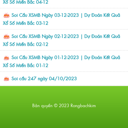
Xổ Số Miền Bắc 04-12
Soi Cầu XSMB Ngày 03-12-2023 | Dự Đoán Kết Quả
Xổ Số Miền Bắc 03-12
Soi Cầu XSMB Ngày 02-12-2023 | Dự Đoán Kết Quả
Xổ Số Miền Bắc 02-12
Soi Cầu XSMB Ngày 01-12-2023 | Dự Đoán Kết Quả
Xổ Số Miền Bắc 01-12
Soi cầu 247 ngày 04/10/2023
Bản quyền © 2023 Rongbachkim