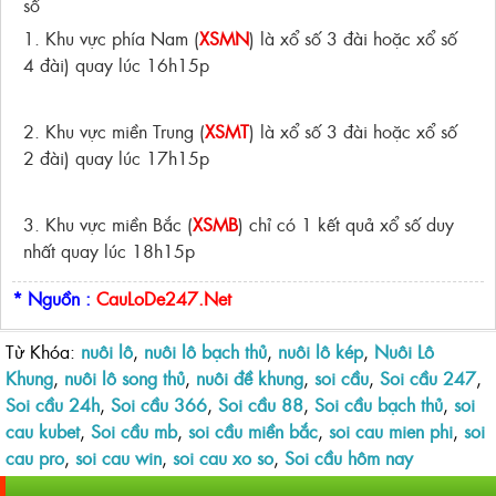
số
1. Khu vực phía Nam (
XSMN
) là xổ số 3 đài hoặc xổ số
4 đài) quay lúc 16h15p
2. Khu vực miền Trung (
XSMT
) là xổ số 3 đài hoặc xổ số
2 đài) quay lúc 17h15p
3. Khu vực miền Bắc (
XSMB
) chỉ có 1 kết quả xổ số duy
nhất quay lúc 18h15p
*
Nguồn :
CauLoDe247.Net
Từ Khóa:
nuôi lô
,
nuôi lô bạch thủ
,
nuôi lô kép
,
Nuôi Lô
Khung
,
nuôi lô song thủ
,
nuôi đề khung
,
soi cầu
,
Soi cầu 247
,
Soi cầu 24h
,
Soi cầu 366
,
Soi cầu 88
,
Soi cầu bạch thủ
,
soi
cau kubet
,
Soi cầu mb
,
soi cầu miền bắc
,
soi cau mien phi
,
soi
cau pro
,
soi cau win
,
soi cau xo so
,
Soi cầu hôm nay