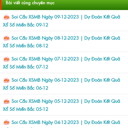
Bài viết cùng chuyên mục
Soi Cầu XSMB Ngày 09-12-2023 | Dự Đoán Kết Quả
Xổ Số Miền Bắc 09-12
Soi Cầu XSMB Ngày 08-12-2023 | Dự Đoán Kết Quả
Xổ Số Miền Bắc 08-12
Soi Cầu XSMB Ngày 07-12-2023 | Dự Đoán Kết Quả
Xổ Số Miền Bắc 07-12
Soi Cầu XSMB Ngày 06-12-2023 | Dự Đoán Kết Quả
Xổ Số Miền Bắc 06-12
Soi Cầu XSMB Ngày 05-12-2023 | Dự Đoán Kết Quả
Xổ Số Miền Bắc 05-12
Soi Cầu XSMB Ngày 04-12-2023 | Dự Đoán Kết Quả