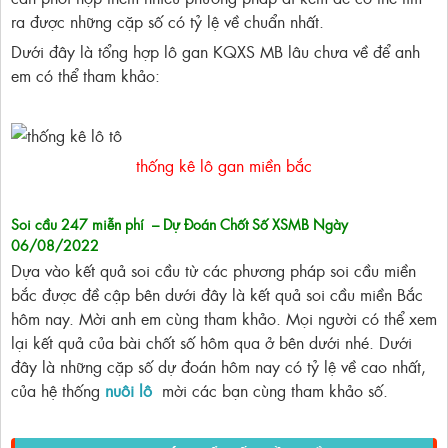
ra được những cặp số có tỷ lệ về chuẩn nhất.
Dưới đây là tổng hợp lô gan KQXS MB lâu chưa về để anh
em có thể tham khảo:
thống kê lô gan miền bắc
Soi cầu 247 miễn phí – Dự Đoán Chốt Số XSMB Ngày
06/
08/2022
Dựa vào kết quả soi cầu từ các phương pháp soi cầu miền
bắc được đề cập bên dưới đây là kết quả soi cầu miền Bắc
hôm nay. Mời anh em cùng tham khảo. Mọi người có thể xem
lại kết quả của bài chốt số hôm qua ở bên dưới nhé. Dưới
đây là những cặp số dự đoán hôm nay có tỷ lệ về cao nhất,
của hệ thống
nuôi lô
mời các bạn cùng tham khảo số.