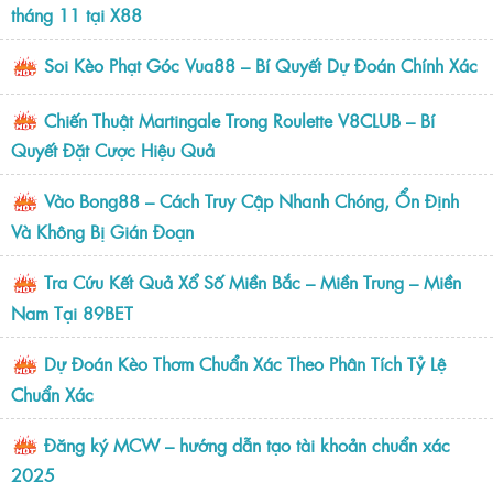
tháng 11 tại X88
Soi Kèo Phạt Góc Vua88 – Bí Quyết Dự Đoán Chính Xác
Chiến Thuật Martingale Trong Roulette V8CLUB – Bí
Quyết Đặt Cược Hiệu Quả
Vào Bong88 – Cách Truy Cập Nhanh Chóng, Ổn Định
Và Không Bị Gián Đoạn
Tra Cứu Kết Quả Xổ Số Miền Bắc – Miền Trung – Miền
Nam Tại 89BET
Dự Đoán Kèo Thơm Chuẩn Xác Theo Phân Tích Tỷ Lệ
Chuẩn Xác
Đăng ký MCW – hướng dẫn tạo tài khoản chuẩn xác
2025