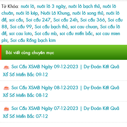
Từ Khóa:
nuôi lô
,
nuôi lô 3 ngày
,
nuôi lô bạch thủ
,
nuôi lô
chuân
,
nuôi lô kép
,
Nuôi Lô Khung
,
nuôi lô song thủ
,
nuôi lô
đề
,
soi cầu
,
Soi cầu 247
,
Soi cầu 24h
,
Soi cầu 366
,
Soi cầu
88
,
Soi cầu 99
,
Soi cầu bạch thủ
,
soi cau chuan
,
Soi cầu lô
đề
,
soi cau loto
,
Soi cầu mb
,
soi cầu miền bắc
,
soi cau mien
phi
,
Soi cầu Rồng bạch kim
Bài viết cùng chuyên mục
Soi Cầu XSMB Ngày 09-12-2023 | Dự Đoán Kết Quả
Xổ Số Miền Bắc 09-12
Soi Cầu XSMB Ngày 08-12-2023 | Dự Đoán Kết Quả
Xổ Số Miền Bắc 08-12
Soi Cầu XSMB Ngày 07-12-2023 | Dự Đoán Kết Quả
Xổ Số Miền Bắc 07-12