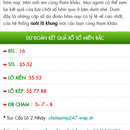
hôm nay. Mời anh em cùng tham khảo. Mọi người có thể xem
lại kết quả của bài chốt số hôm qua ở bên dưới nhé. Dưới
đây là những cặp số dự đoán hôm nay có tỷ lệ về cao nhất,
của hệ thống
nuôi lô khung
mời các bạn cùng tham khảo.
DỰ ĐOÁN KẾT QUẢ XỔ SỐ MIỀN BẮC
➥
BTL :
16
➥
STL :
25 52
➥
LÔ XIÊN :
35 53
➥
LÔ KÉP:
55 77 88
➥
ĐB CHẠM :
3– 7 – 8
*
Soi Cầu Lô 2 Nháy:
chotssovip247.wap.sh