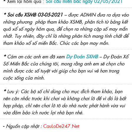
*
Xem lại hôm qua :
Soi cầu miền bắc ngày 02/05/2021
*
Soi cầu XSMB 03-05-2021
– được ADMIN đưa ra dựa vào
những phương pháp tham khảo XSMB, phân tích từ bảng kết
quả xổ số ngày hôm qua, để chọn ra những cặp số may mắn
nhất. Tuy nhiên, đây chỉ là những phân tích mang tính chất để
tham khảo xổ số miền Bắc. Chúc các bạn may mắn.
*
Cám ơn các anh em đã xem
Dự Đoán SXMB
– Dự Đoán Xổ
Số Miền Bắc của chúng tôi, mong rằng anh em sẽ chọn cho
mình được các số tuyệt vời giúp cho bạn vui vẻ hơn trong
cuộc sống của mình.
*
Lưu ý: Các bộ số chỉ dùng cho mục đích tham khảo, bạn
nên cân nhắc trước khi chơi và không chơi lô đề vì đó là bất
hợp pháp, chỉ nên chơi lô tô do nhà nước phát hành vừa vui
vừa đảm bảo ích nước lợi nhà bạn nhé.
⁃
Nguồn cập nhật :
CauLoDe247.Net