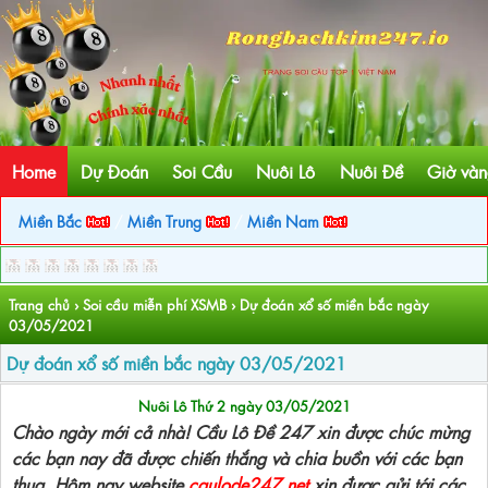
Home
Dự Đoán
Soi Cầu
Nuôi Lô
Nuôi Đề
Giờ vàn
Miền Bắc
/
Miền Trung
/
Miền Nam
Trang chủ
›
Soi cầu miễn phí XSMB
›
Dự đoán xổ số miền bắc ngày
03/05/2021
Dự đoán xổ số miền bắc ngày 03/05/2021
Nuôi Lô Thứ 2 ngày 03/05/2021
Chào ngày mới cả nhà! Cầu Lô Đề 247 xin được chúc mừng
các bạn nay đã được chiến thắng và chia buồn với các bạn
thua. Hôm nay website
caulode247.net
xin được gửi tới các