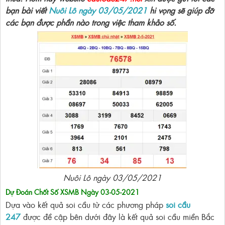
bạn bài viết
Nuôi Lô ngày 03/05/2021
hi vọng sẽ giúp đỡ
các bạn được phần nào trong việc tham khảo số.
Nuôi Lô ngày 03/05/2021
Dự Đoán Chốt Số XSMB Ngày 03-05-2021
Dựa vào kết quả soi cầu từ các phương pháp
soi cầu
247
được đề cập bên dưới đây là kết quả soi cầu miền Bắc