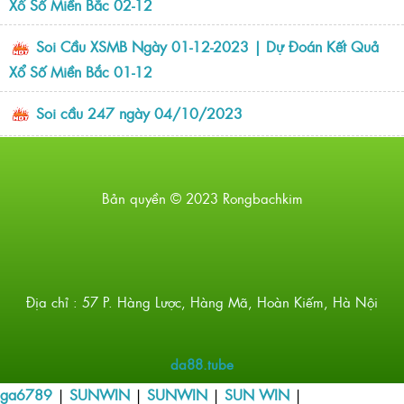
Xổ Số Miền Bắc 02-12
Soi Cầu XSMB Ngày 01-12-2023 | Dự Đoán Kết Quả
Xổ Số Miền Bắc 01-12
Soi cầu 247 ngày 04/10/2023
Bản quyền © 2023 Rongbachkim
Địa chỉ : 57 P. Hàng Lược, Hàng Mã, Hoàn Kiếm, Hà Nội
da88.tube
ga6789
|
SUNWIN
|
SUNWIN
|
SUN WIN
|