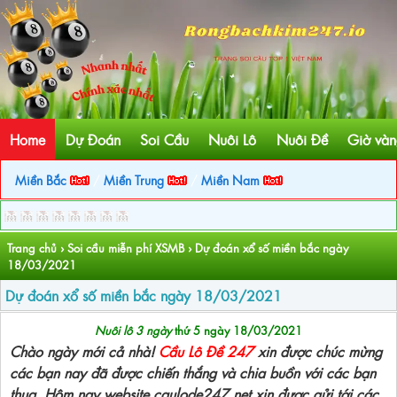
Home
Dự Đoán
Soi Cầu
Nuôi Lô
Nuôi Đề
Giờ vàn
Miền Bắc
/
Miền Trung
/
Miền Nam
Trang chủ
›
Soi cầu miễn phí XSMB
›
Dự đoán xổ số miền bắc ngày
18/03/2021
Dự đoán xổ số miền bắc ngày 18/03/2021
Nuôi lô 3 ngày
thứ 5 ngày 18/03/2021
Chào ngày mới cả nhà!
Cầu Lô Đề 247
xin được chúc mừng
các bạn nay đã được chiến thắng và chia buồn với các bạn
thua. Hôm nay website caulode247.net
xin được gửi tới các