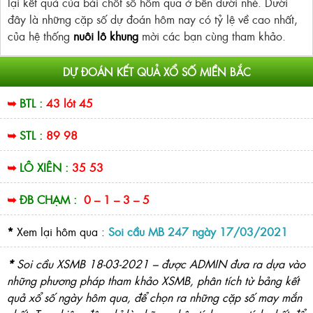
lại kết quả của bài chốt số hôm qua ở bên dưới nhé. Dưới
đây là những cặp số dự đoán hôm nay có tỷ lệ về cao nhất,
của hệ thống
nuôi lô khung
mời các bạn cùng tham khảo.
DỰ ĐOÁN KẾT QUẢ XỔ SỐ MIỀN BẮC
➥
BTL :
43 lót 45
➥
STL :
89 98
➥
LÔ XIÊN :
35 53
➥
ĐB CHẠM :
0 – 1 – 3 – 5
*
Xem lại hôm qua :
Soi cầu MB 247 ngày 17/03/2021
*
Soi cầu XSMB 18-03-2021 – được ADMIN đưa ra dựa vào
những phương pháp tham khảo XSMB, phân tích từ bảng kết
quả xổ số ngày hôm qua, để chọn ra những cặp số may mắn