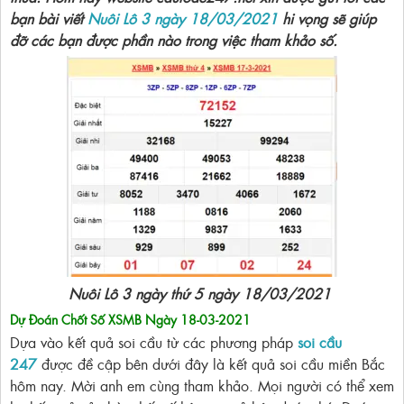
bạn bài viết
Nuôi Lô 3 ngày 18/03/2021
hi vọng sẽ giúp
đỡ các bạn được phần nào trong việc tham khảo số.
Nuôi Lô 3 ngày thứ 5 ngày 18/03/2021
Dự Đoán Chốt Số XSMB Ngày 18-03-2021
Dựa vào kết quả soi cầu từ các phương pháp
soi cầu
247
được đề cập bên dưới đây là kết quả soi cầu miền Bắc
hôm nay. Mời anh em cùng tham khảo. Mọi người có thể xem