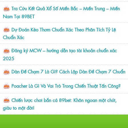
Tra Cứu Kết Quả Xổ Số Miền Bắc – Miền Trung – Miền
Nam Tại 89BET
Dự Đoán Kèo Thơm Chuẩn Xác Theo Phân Tích Tỷ Lệ
Chuẩn Xác
Đăng ký MCW – hướng dẫn tạo tài khoản chuẩn xác
2025
Dàn Đề Chạm 7 Là Gì? Cách Lập Dàn Đề Chạm 7 Chuẩn
Poacher Là Gì Và Vai Trò Trong Chiến Thuật Tấn Công?
Chiến lược chơi bắn cá 89bet: Khôn ngoan một chút,
giàu to một đời!