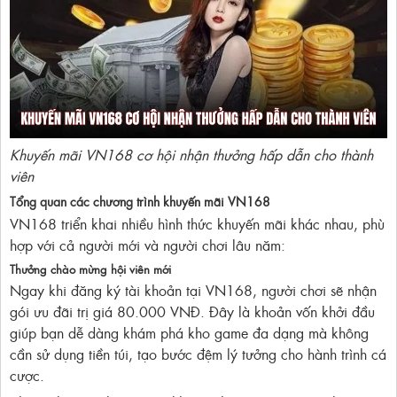
Khuyến mãi VN168 cơ hội nhận thưởng hấp dẫn cho thành
viên
Tổng quan các chương trình khuyến mãi VN168
VN168 triển khai nhiều hình thức khuyến mãi khác nhau, phù
hợp với cả người mới và người chơi lâu năm:
Thưởng chào mừng hội viên mới
Ngay khi đăng ký tài khoản tại VN168, người chơi sẽ nhận
gói ưu đãi trị giá 80.000 VNĐ. Đây là khoản vốn khởi đầu
giúp bạn dễ dàng khám phá kho game đa dạng mà không
cần sử dụng tiền túi, tạo bước đệm lý tưởng cho hành trình cá
cược.