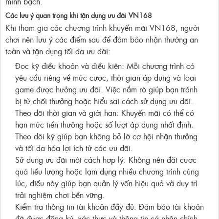
minh bạch.
Các lưu ý quan trọng khi tận dụng ưu đãi VN168
Khi tham gia các chương trình khuyến mãi VN168, người
chơi nên lưu ý các điểm sau để đảm bảo nhận thưởng an
toàn và tận dụng tối đa ưu đãi:
Đọc kỹ điều khoản và điều kiện: Mỗi chương trình có
yêu cầu riêng về mức cược, thời gian áp dụng và loại
game được hưởng ưu đãi. Việc nắm rõ giúp bạn tránh
bị từ chối thưởng hoặc hiểu sai cách sử dụng ưu đãi.
Theo dõi thời gian và giới hạn: Khuyến mãi có thể có
hạn mức tiền thưởng hoặc số lượt áp dụng nhất định.
Theo dõi kỹ giúp bạn không bỏ lỡ cơ hội nhận thưởng
và tối đa hóa lợi ích từ các ưu đãi.
Sử dụng ưu đãi một cách hợp lý: Không nên đặt cược
quá liều lượng hoặc lạm dụng nhiều chương trình cùng
lúc, điều này giúp bạn quản lý vốn hiệu quả và duy trì
trải nghiệm chơi bền vững.
Kiểm tra thông tin tài khoản đầy đủ: Đảm bảo tài khoản
đã được đăng ký, xác thực và thông tin cá nhân chính