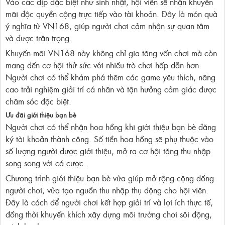
Vào các dịp đặc biệt như sinh nhật, hội viên sẽ nhận khuyến
mãi độc quyền cộng trực tiếp vào tài khoản. Đây là món quà
ý nghĩa từ VN168, giúp người chơi cảm nhận sự quan tâm
và được trân trọng.
Khuyến mãi VN168
này không chỉ gia tăng vốn chơi mà còn
mang đến cơ hội thử sức với nhiều trò chơi hấp dẫn hơn.
Người chơi có thể khám phá thêm các game yêu thích, nâng
cao trải nghiệm giải trí cá nhân và tận hưởng cảm giác được
chăm sóc đặc biệt.
Ưu đãi giới thiệu bạn bè
Người chơi có thể nhận hoa hồng khi giới thiệu bạn bè đăng
ký tài khoản thành công. Số tiền hoa hồng sẽ phụ thuộc vào
số lượng người được giới thiệu, mở ra cơ hội tăng thu nhập
song song với cá cược.
Chương trình giới thiệu bạn bè vừa giúp mở rộng cộng đồng
người chơi, vừa tạo nguồn thu nhập thụ động cho hội viên.
Đây là cách để người chơi kết hợp giải trí và lợi ích thực tế,
đồng thời khuyến khích xây dựng môi trường chơi sôi động,