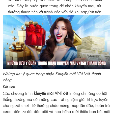
xác. Đây là bước quan trọng để nhận khuyến mãi, rút
thưởng thuận tiện và tránh các vấn đề khi nạp/rút tiền.
Những lưu ý quan trọng nhận Khuyến mãi VN168 thành
công
Kết luận
Các chương trình
khuyến mãi VN168
không chỉ tăng cơ hội
thắng thưởng mà còn nâng cao trải nghiệm giải trí trực tuyến
cho người chơi. Từ thưởng chào mừng, nạp lần đầu, hoàn trả
cược, đến ưu đãi đặc biệt và hoa hồng giới thiệu bạn bè, mỗi