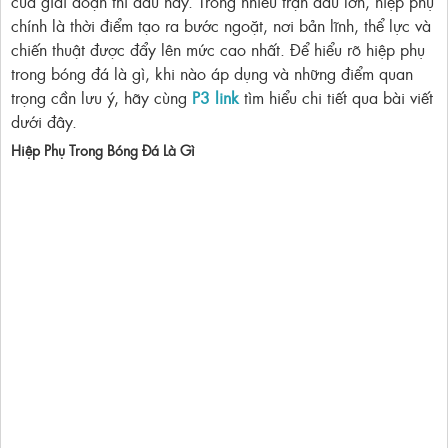
của giai đoạn thi đấu này. Trong nhiều trận đấu lớn, hiệp phụ
chính là thời điểm tạo ra bước ngoặt, nơi bản lĩnh, thể lực và
chiến thuật được đẩy lên mức cao nhất. Để hiểu rõ hiệp phụ
trong bóng đá là gì, khi nào áp dụng và những điểm quan
trọng cần lưu ý, hãy cùng
P3 link
tìm hiểu chi tiết qua bài viết
dưới đây.
Hiệp Phụ Trong Bóng Đá Là Gì