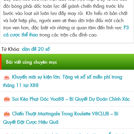
đội bóng phải dốc toàn lực để giành chiến thắng trước khi
bước vào loạt sút luân lưu đầy may rủi. Khi hiểu rõ bản chất
và luật hiệp phụ, người xem sẽ theo dõi trận đấu một cách
trọn vẹn hơn, đặc biệt với những ai quan tâm đến lĩnh vực
P3
cá cược thể thao
trong các trận cầu đỉnh cao.
Từ Khóa:
dàn đề 20 số
Bài viết cùng chuyên mục
Khuyến mãi sự kiện lớn: Tặng vé xổ số miễn phí trong
tháng 11 tại X88
Soi Kèo Phạt Góc Vua88 – Bí Quyết Dự Đoán Chính Xác
Chiến Thuật Martingale Trong Roulette V8CLUB – Bí
Quyết Đặt Cược Hiệu Quả