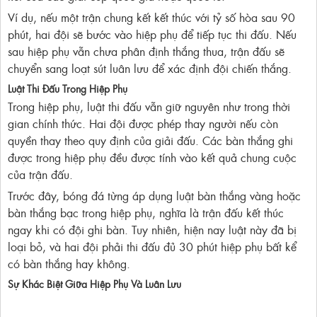
Ví dụ, nếu một trận chung kết kết thúc với tỷ số hòa sau 90
phút, hai đội sẽ bước vào hiệp phụ để tiếp tục thi đấu. Nếu
sau hiệp phụ vẫn chưa phân định thắng thua, trận đấu sẽ
chuyển sang loạt sút luân lưu để xác định đội chiến thắng.
Luật Thi Đấu Trong Hiệp Phụ
Trong hiệp phụ, luật thi đấu vẫn giữ nguyên như trong thời
gian chính thức. Hai đội được phép thay người nếu còn
quyền thay theo quy định của giải đấu. Các bàn thắng ghi
được trong hiệp phụ đều được tính vào kết quả chung cuộc
của trận đấu.
Trước đây, bóng đá từng áp dụng luật bàn thắng vàng hoặc
bàn thắng bạc trong hiệp phụ, nghĩa là trận đấu kết thúc
ngay khi có đội ghi bàn. Tuy nhiên, hiện nay luật này đã bị
loại bỏ, và hai đội phải thi đấu đủ 30 phút hiệp phụ bất kể
có bàn thắng hay không.
Sự Khác Biệt Giữa Hiệp Phụ Và Luân Lưu