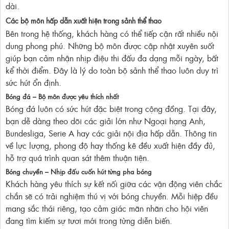
dài.
Các bộ môn hấp dẫn xuất hiện trong sảnh thể thao
Bên trong hệ thống, khách hàng có thể tiếp cận rất nhiều nội
dung phong phú. Những bộ môn được cập nhật xuyên suốt
giúp bạn cảm nhận nhịp điệu thi đấu đa dạng mỗi ngày, bất
kể thời điểm. Đây là lý do toàn bộ sảnh thể thao luôn duy trì
sức hút ổn định.
Bóng đá – Bộ môn được yêu thích nhất
Bóng đá luôn có sức hút đặc biệt trong cộng đồng. Tại đây,
bạn dễ dàng theo dõi các giải lớn như Ngoại hạng Anh,
Bundesliga, Serie A hay các giải nội địa hấp dẫn. Thông tin
về lực lượng, phong độ hay thống kê đều xuất hiện đầy đủ,
hỗ trợ quá trình quan sát thêm thuận tiện.
Bóng chuyền – Nhịp đấu cuốn hút từng pha bóng
Khách hàng yêu thích sự kết nối giữa các vận động viên chắc
chắn sẽ có trải nghiệm thú vị với bóng chuyền. Mỗi hiệp đều
mang sắc thái riêng, tạo cảm giác mãn nhãn cho hội viên
đang tìm kiếm sự tươi mới trong từng diễn biến.