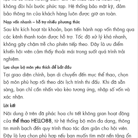
không đòi hỏi bước phức tạp. Hệ thống bảo mật kỹ, đảm
bảo thông tin của khách hàng luôn được giữ an toàn.
Nạp vốn nhanh – hỗ trợ nhiều phương thức
Sau khi kích hoạt tài khoản, bạn tiến hành nạp vốn thông qua
các kênh thanh toán được hỗ trợ. Tốc độ xử lý khá nhanh,
không gây chậm trễ cho phiên tiếp theo. Đây là ưu điểm
khiến hội viên cảm thấy thoải mái trong suốt quá trình trải
nghiệm.
Lựa chọn bộ môn yêu thích để bắt đầu
Tại giao diện chính, bạn di chuyển đến mục thể thao, chọn
bộ môn phù hợp rồi theo dõi lịch trình thi đấu. Khi đã sẵn
sàng, bạn chỉ cần nhấn vào kèo tương ứng, nhập số vốn và
xác nhận.
Lời kết
Nội dung ở trên đã phác họa chi tiết không gian hoạt động
của
thể thao HELLO88
, từ hệ thống bộ môn đa dạng, thông
tin minh bạch đến quy trình thao tác đơn giản cho hội viên.
Đây là lựa chọn phù hợp nếu bạn muốn tìm một nền tảng ổn