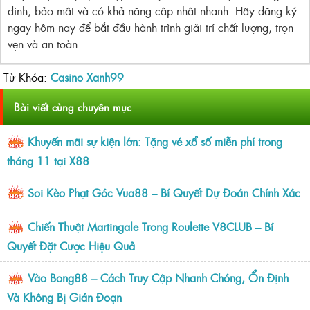
định, bảo mật và có khả năng cập nhật nhanh. Hãy đăng ký
ngay hôm nay để bắt đầu hành trình giải trí chất lượng, trọn
vẹn và an toàn.
Từ Khóa:
Casino Xanh99
Bài viết cùng chuyên mục
Khuyến mãi sự kiện lớn: Tặng vé xổ số miễn phí trong
tháng 11 tại X88
Soi Kèo Phạt Góc Vua88 – Bí Quyết Dự Đoán Chính Xác
Chiến Thuật Martingale Trong Roulette V8CLUB – Bí
Quyết Đặt Cược Hiệu Quả
Vào Bong88 – Cách Truy Cập Nhanh Chóng, Ổn Định
Và Không Bị Gián Đoạn