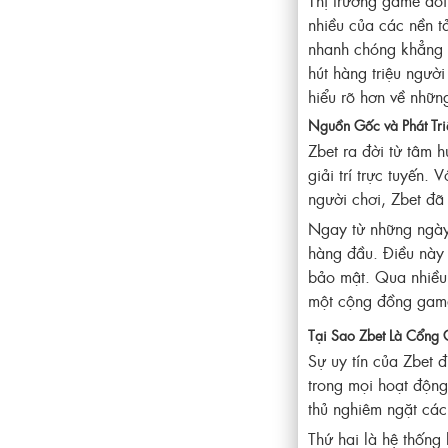
Thị trường game đổi
nhiều của các nền t
nhanh chóng khẳng đ
hút hàng triệu người
hiểu rõ hơn về nhữn
Nguồn Gốc và Phát Tri
Zbet
ra đời từ tâm h
giải trí trực tuyến
người chơi, Zbet đã
Ngay từ những ngày 
hàng đầu. Điều này 
bảo mật. Qua nhiều 
một cộng đồng game 
Tại Sao Zbet Là Cổng
Sự uy tín của Zbet 
trong mọi hoạt động
thủ nghiêm ngặt các
Thứ hai là hệ thống