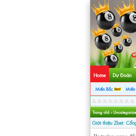
Home
Dự Đoán
Miền Bắc
/
Miền
Trang chủ
›
Uncategoriz
Giới thiệu Zbet: C