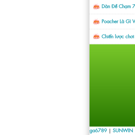
Dàn Đề Chạm 7
Poacher Là Gì V
Chiến lược chơi
ga6789
|
SUNWIN