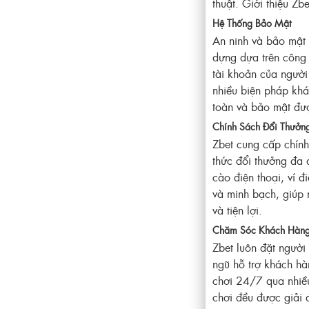
thuật. Giới thiệu Z
Hệ Thống Bảo Mật
An ninh và bảo mật 
dựng dựa trên công 
tài khoản của người
nhiều biện pháp khá
toàn và bảo mật đượ
Chính Sách Đổi Thưởng
Zbet cung cấp chính 
thức đổi thưởng đa 
cào điện thoại, ví 
và minh bạch, giúp 
và tiện lợi.
Chăm Sóc Khách Hàng
Zbet luôn đặt người
ngũ hỗ trợ khách hà
chơi 24/7 qua nhiều
chơi đều được giải 