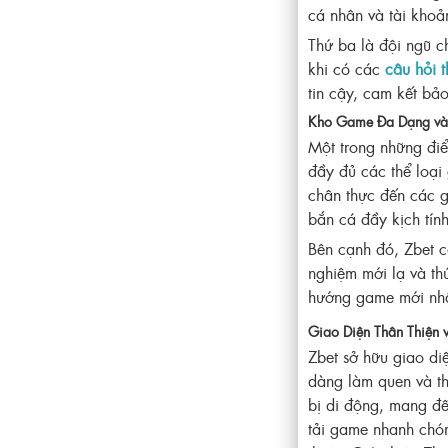
cá nhân và tài khoả
Thứ ba là đội ngũ c
khi có các
câu hỏi 
tin cậy, cam kết bảo
Kho Game Đa Dạng và
Một trong những đi
đầy đủ các thể loại
chân thực đến các g
bắn cá đầy kịch tính
Bên cạnh đó, Zbet c
nghiệm mới lạ và th
hướng game mới nhấ
Giao Diện Thân Thiện
Zbet sở hữu giao di
dàng làm quen và th
bị di động, mang đế
tải game nhanh chón