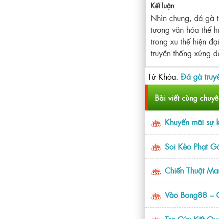
Kết luận
Nhìn chung, đá gà t
tượng văn hóa thể h
trong xu thế hiện đạ
truyền thống xứng đá
Từ Khóa:
Đá gà truy
Bài viết cùng chuy
Khuyến mãi sự k
Soi Kèo Phạt G
Chiến Thuật Ma
Vào Bong88 – 
Tra Cứu Kết Qu