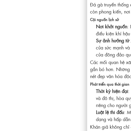
Đá gà truyền thống 
còn phong kiến, nơi
Cội nguồn lịch sử
Nơi khởi nguồn
:
điều kiện khí hậu
Sự ảnh hưởng từ 
của sức mạnh và q
của đông đảo qu
Các mối quan hệ xã
gắn bó hơn. Những n
nét đẹp văn hóa độ
Phát triển qua thời gian
Thời kỳ hiện đại
:
và đô thị, hòa q
riêng cho người g
Luật lệ thi đấu
: M
dạng và hấp dẫn 
Khán giả không chỉ