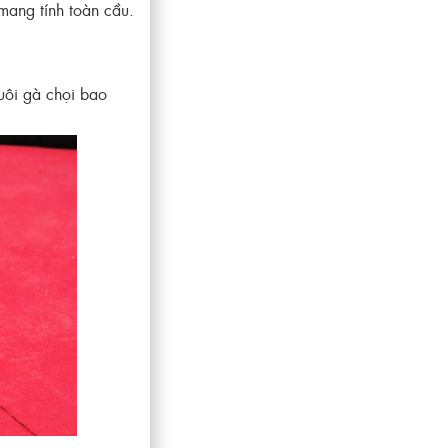
mang tính toàn cầu.
uôi gà chọi bao