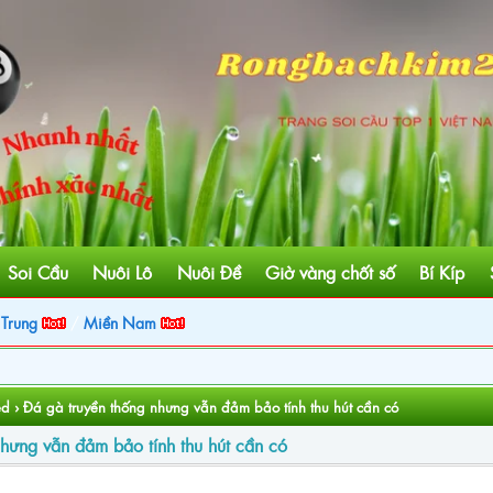
Soi Cầu
Nuôi Lô
Nuôi Đề
Giờ vàng chốt số
Bí Kíp
 Trung
/
Miền Nam
ed
›
Đá gà truyền thống nhưng vẫn đảm bảo tính thu hút cần có
hưng vẫn đảm bảo tính thu hút cần có