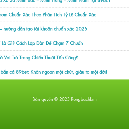
ơm Chuẩn Xác Theo Phân Tích Tỷ Lệ Chuẩn Xác
 hướng dẫn tạo tài khoản chuẩn xác 2025
 Là Gì? Cách Lập Dàn Đề Chạm 7 Chuẩn
à Vai Trò Trong Chiến Thuật Tấn Công?
 bắn cá 89bet: Khôn ngoan một chút, giàu to một đời!
Bản quyền © 2023 Rongbachkim