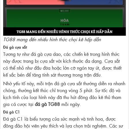
TG88 mang đến nhiều hình thức chọi kê hấp dẫn
Đá gà cựa sắt
Tương tự như đá gà cựa dao, các chiến kê trong hình thức
này được trang bị cựa sắt với kích thước đa dạng. Cựa sắt
có thể nhỏ như đầu đũa hoặc lớn cỡ ngón tay út, được thiết
kế sắc bén để tăng tính sát thương trong trận đấu.
Nhờ yếu tố này, mỗi trận đá gà cựa sắt thường diễn ra nhanh
chóng, thường kết thúc chỉ trong vòng 5 phút. Sự tốc độ và
kịch tính của loại hình này đã thu hút đông đảo kê thủ tham
gia cá cược tại
đá gà TG88
mỗi ngày.
Đá gà C1
Đá gà C1 là biểu tượng của sức mạnh và tinh hoa, được
đông đảo hội viên yêu thích và lựa chọn trải nghiệm. Các sư