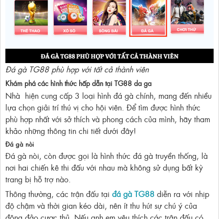
Đá gà TG88 phù hợp với tất cả thành viên
Khám phá các hình thức hấp dẫn tại TG88 da ga
Nhà hiện cung cấp 3 loại hình đá gà chính, mang đến nhiều
lựa chọn giải trí thú vị cho hội viên. Để tìm được hình thức
phù hợp nhất với sở thích và phong cách của mình, hãy tham
khảo những thông tin chi tiết dưới đây!
Đá gà nòi
Đá gà nòi, còn được gọi là hình thức đá gà truyền thống, là
nơi hai chiến kê thi đấu với nhau mà không sử dụng bất kỳ
trang bị hỗ trợ nào.
Thông thường, các trận đấu tại
đá gà TG88
diễn ra với nhịp
độ chậm và thời gian kéo dài, nên ít thu hút sự chú ý của
đông đảo cược thủ. Nếu anh em yêu thích các trận đấu có