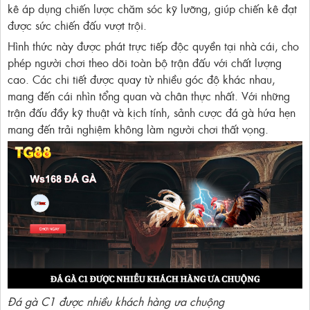
kê áp dụng chiến lược chăm sóc kỹ lưỡng, giúp chiến kê đạt
được sức chiến đấu vượt trội.
Hình thức này được phát trực tiếp độc quyền tại nhà cái, cho
phép người chơi theo dõi toàn bộ trận đấu với chất lượng
cao. Các chi tiết được quay từ nhiều góc độ khác nhau,
mang đến cái nhìn tổng quan và chân thực nhất. Với những
trận đấu đầy kỹ thuật và kịch tính, sảnh cược đá gà hứa hẹn
mang đến trải nghiệm không làm người chơi thất vọng.
Đá gà C1 được nhiều khách hàng ưa chuộng