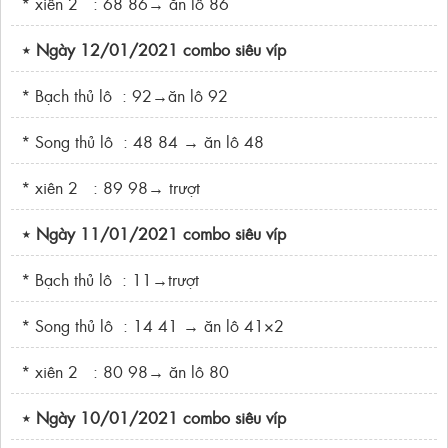
* xiên 2 : 68 86→ ăn lô 86
⋆ Ngày 12/01/2021 combo
siêu
víp
* Bạch thủ lô : 92→ăn lô 92
* Song thủ lô : 48 84 → ăn lô 48
* xiên 2 : 89 98→ trượt
⋆ Ngày 11/01/2021 combo
siêu
víp
* Bạch thủ lô : 11→trượt
* Song thủ lô : 14 41 → ăn lô 41×2
* xiên 2 : 80 98→ ăn lô 80
⋆ Ngày 10/01/2021 combo
siêu
víp