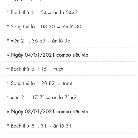
* Bạch thủ lô : 54→ ăn lô 54×2
* Song thủ lô : 03 30 → ăn lô 30
* xiên 2 : 36 63→ ăn lô 36
⋆ Ngày 04/01/2021 combo
siêu
víp
* Bạch thủ lô : 15→ trượt
* Song thủ lô : 28 82 → trượt
* xiên 2 : 17 71→ ăn lô 71×2
⋆ Ngày 03/01/2021 combo
siêu
víp
* Bạch thủ lô : 31→ ăn lô 31