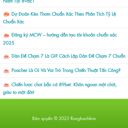
Nam Tại 89BET
Dự Đoán Kèo Thơm Chuẩn Xác Theo Phân Tích Tỷ Lệ
Chuẩn Xác
Đăng ký MCW – hướng dẫn tạo tài khoản chuẩn xác
2025
Dàn Đề Chạm 7 Là Gì? Cách Lập Dàn Đề Chạm 7 Chuẩn
Poacher Là Gì Và Vai Trò Trong Chiến Thuật Tấn Công?
Chiến lược chơi bắn cá 89bet: Khôn ngoan một chút,
giàu to một đời!
Bản quyền © 2023 Rongbachkim