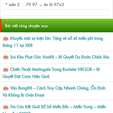
* xiên 2 : 79 97 → ăn lô 97×3
Bài viết cùng chuyên mục
Khuyến mãi sự kiện lớn: Tặng vé xổ số miễn phí trong
tháng 11 tại X88
Soi Kèo Phạt Góc Vua88 – Bí Quyết Dự Đoán Chính Xác
Chiến Thuật Martingale Trong Roulette V8CLUB – Bí
Quyết Đặt Cược Hiệu Quả
Vào Bong88 – Cách Truy Cập Nhanh Chóng, Ổn Định
Và Không Bị Gián Đoạn
Tra Cứu Kết Quả Xổ Số Miền Bắc – Miền Trung – Miền