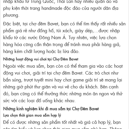
nhập khẩu từ Trung Quốc, Thái Lan hay nhiều quần áo và
phụ kiện thời trang handmade độc đáo của người dân địa
phương.
Đặc biệt, tại chợ đêm Bavet, bạn có thể tìm thấy rất nhiều sản
phẩm giá rẻ như đồng hồ, túi xách, giày dép,…được nhập
khẩu từ các nước Đông Nam Á. Tuy nhiên, việc lựa chọn
hàng hóa cũng cần thận trọng để tránh mua phải hàng giả,
hàng kém chất lượng hoặc bị lừa đảo.
Những hoạt động vui chơi tại Chợ Đêm Bavet
Ngoài việc mua sắm, bạn còn có thể tham gia vào các hoạt
động vui chơi, giải trí tại chợ đêm Bavet. Các trò chơi như
bắn súng, trượt tuyết mini hay chơi game giải trí sẽ mang lại
những giờ phút thư giãn và vui vẻ cho du khách. Bên cạnh
đó, bạn cũng có thể thưởng thức những món ăn ngon và thử
sức với các loại đồ uống khác nhau.
Những kinh nghiệm khi đi mua sắm tại Chợ Đêm Bavet
Lựa chọn thời gian mua sắm hợp lý
Để có được những sản phẩm tốt nhất và giá cả hợp lý, bạn
nên tìm hiểu và lựa chọn thời gian mua sắm phù hợp. Thông