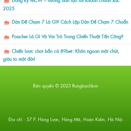
Đăng ký MCW – hướng dẫn tạo tài khoản chuẩn xác
2025
Dàn Đề Chạm 7 Là Gì? Cách Lập Dàn Đề Chạm 7 Chuẩn
Poacher Là Gì Và Vai Trò Trong Chiến Thuật Tấn Công?
Chiến lược chơi bắn cá 89bet: Khôn ngoan một chút,
giàu to một đời!
Bản quyền © 2023 Rongbachkim
Địa chỉ : 57 P. Hàng Lược, Hàng Mã, Hoàn Kiếm, Hà Nội