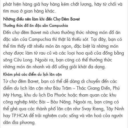
phát hiện hàng giả hay hàng kém chất lượng, hãy từ chối và
tìm mua ở gian hàng khác.
Những điều nên làm khi đến Chợ Đêm Bavet
Thưởng thức đồ ăn đặc sản Campuchia
Đến chợ đêm Bavet mà chưa thưởng thức những món đồ ăn
đặc sản của Campuchia thì thật là thiếu sót. Tại đây, bạn có
thể tìm thấy rất nhiều món ăn ngon, đặc biệt là những món
chay được làm từ rau củ và các loại hoa quả của đồng bằng
sông Cửu Long. Ngoài ra, bạn cũng có thể thưởng thức
những món ăn nhanh và đồ uống giải khát đa dạng.
Khám phá các điểm du lịch lân cận
Từ chợ đêm Bavet, bạn có thể dễ dàng di chuyển đến các
điểm du lịch lân cận như Bàu Trâm – Thác Giang Điền, Phú
Mỹ Hưng, khu du lịch Đa Phước hoặc tham quan các khu
công nghiệp Mộc Bài – Bàu Năng. Ngoài ra, bạn cũng có
thể ghé qua các thành phố lân cận như Svay Rieng, Tây Ninh
hay TP.HCM để trải nghiệm cuộc sống và văn hoá của người
dân địa phương.