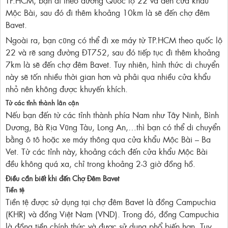
Mộc Bài, sau đó đi thêm khoảng 10km là sẽ đến chợ đêm
Bavet.
Ngoài ra, bạn cũng có thể đi xe máy từ TP.HCM theo quốc lộ
22 và rẽ sang đường ĐT752, sau đó tiếp tục đi thêm khoảng
7km là sẽ đến chợ đêm Bavet. Tuy nhiên, hình thức di chuyển
này sẽ tốn nhiều thời gian hơn và phải qua nhiều cửa khẩu
nhỏ nên không được khuyến khích.
Từ các tỉnh thành lân cận
Nếu bạn đến từ các tỉnh thành phía Nam như Tây Ninh, Bình
Dương, Bà Rịa Vũng Tàu, Long An,…thì bạn có thể di chuyển
bằng ô tô hoặc xe máy thông qua cửa khẩu Mộc Bài – Ba
Vet. Từ các tỉnh này, khoảng cách đến cửa khẩu Mộc Bài
đều không quá xa, chỉ trong khoảng 2-3 giờ đồng hồ.
Điều cần biết khi đến Chợ Đêm Bavet
Tiền tệ
Tiền tệ được sử dụng tại chợ đêm Bavet là đồng Campuchia
(KHR) và đồng Việt Nam (VND). Trong đó, đồng Campuchia
là đồng tiền chính thức và được sử dụng phổ biến hơn. Tuy