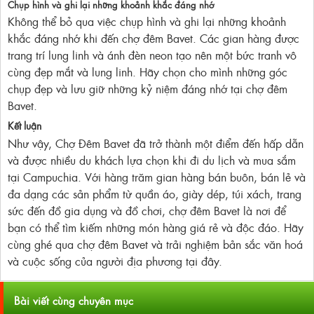
Chụp hình và ghi lại những khoảnh khắc đáng nhớ
Không thể bỏ qua việc chụp hình và ghi lại những khoảnh
khắc đáng nhớ khi đến chợ đêm Bavet. Các gian hàng được
trang trí lung linh và ánh đèn neon tạo nên một bức tranh vô
cùng đẹp mắt và lung linh. Hãy chọn cho mình những góc
chụp đẹp và lưu giữ những kỷ niệm đáng nhớ tại chợ đêm
Bavet.
Kết luận
Như vậy, Chợ Đêm Bavet đã trở thành một điểm đến hấp dẫn
và được nhiều du khách lựa chọn khi đi du lịch và mua sắm
tại Campuchia. Với hàng trăm gian hàng bán buôn, bán lẻ và
đa dạng các sản phẩm từ quần áo, giày dép, túi xách, trang
sức đến đồ gia dụng và đồ chơi, chợ đêm Bavet là nơi để
bạn có thể tìm kiếm những món hàng giá rẻ và độc đáo. Hãy
cùng ghé qua chợ đêm Bavet và trải nghiệm bản sắc văn hoá
và cuộc sống của người địa phương tại đây.
Bài viết cùng chuyên mục