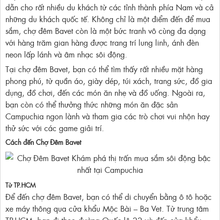
dẫn cho rất nhiều du khách từ các tỉnh thành phía Nam và cả
những du khách quốc tế. Không chỉ là một điểm đến để mua
sắm, chợ đêm Bavet còn là một bức tranh vô cùng đa dạng
với hàng trăm gian hàng được trang trí lung linh, ánh đèn
neon lấp lánh và âm nhạc sôi động.
Tại chợ đêm Bavet, bạn có thể tìm thấy rất nhiều mặt hàng
phong phú, từ quần áo, giày dép, túi xách, trang sức, đồ gia
dụng, đồ chơi, đến các món ăn nhẹ và đồ uống. Ngoài ra,
bạn còn có thể thưởng thức những món ăn đặc sản
Campuchia ngon lành và tham gia các trò chơi vui nhộn hay
thử sức với các game giải trí.
Cách đến Chợ Đêm Bavet
Từ TP.HCM
Để đến chợ đêm Bavet, bạn có thể di chuyển bằng ô tô hoặc
xe máy thông qua cửa khẩu Mộc Bài – Ba Vet. Từ trung tâm
TP.HCM, bạn đi theo đường Quốc lộ 22 và đến cửa khẩu