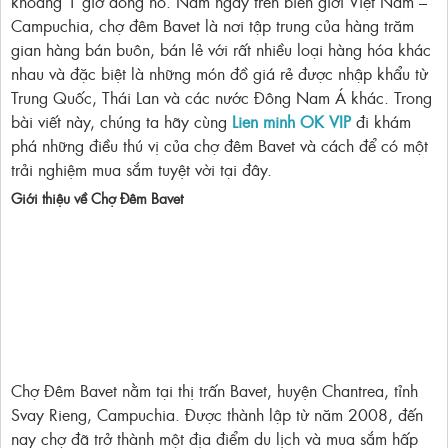
khoảng 1 giờ đồng hồ. Nằm ngay trên biên giới Việt Nam –
Campuchia, chợ đêm Bavet là nơi tập trung của hàng trăm
gian hàng bán buôn, bán lẻ với rất nhiều loại hàng hóa khác
nhau và đặc biệt là những món đồ giá rẻ được nhập khẩu từ
Trung Quốc, Thái Lan và các nước Đông Nam Á khác. Trong
bài viết này, chúng ta hãy cùng
Lien minh OK VIP
đi khám
phá những điều thú vị của chợ đêm Bavet và cách để có một
trải nghiệm mua sắm tuyệt vời tại đây.
Giới thiệu về Chợ Đêm Bavet
Chợ Đêm Bavet nằm tại thị trấn Bavet, huyện Chantrea, tỉnh
Svay Rieng, Campuchia. Được thành lập từ năm 2008, đến
nay chợ đã trở thành một địa điểm du lịch và mua sắm hấp