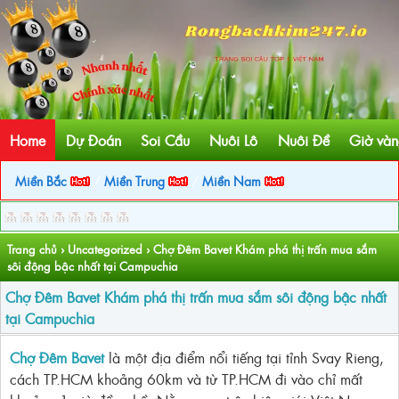
Home
Dự Đoán
Soi Cầu
Nuôi Lô
Nuôi Đề
Giờ vàn
Miền Bắc
/
Miền Trung
/
Miền Nam
Trang chủ
›
Uncategorized
›
Chợ Đêm Bavet Khám phá thị trấn mua sắm
sôi động bậc nhất tại Campuchia
Chợ Đêm Bavet Khám phá thị trấn mua sắm sôi động bậc nhất
tại Campuchia
Chợ Đêm Bavet
là một địa điểm nổi tiếng tại tỉnh Svay Rieng,
cách TP.HCM khoảng 60km và từ TP.HCM đi vào chỉ mất