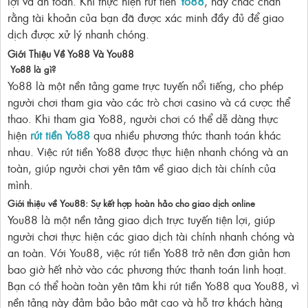
lợi và an toàn. Khi thực hiện
rút tiền
Yo88
, hãy chắc chắn
rằng tài khoản của bạn đã được xác minh đầy đủ để giao
dịch được xử lý nhanh chóng.
Giới Thiệu Về Yo88 Và You88
Yo88 là gì?
Yo88 là một nền tảng game trực tuyến nổi tiếng, cho phép
người chơi tham gia vào các trò chơi casino và cá cược thể
thao. Khi tham gia Yo88, người chơi có thể dễ dàng thực
hiện
rút tiền Yo88
qua nhiều phương thức thanh toán khác
nhau. Việc
rút tiền Yo88
được thực hiện nhanh chóng và an
toàn, giúp người chơi yên tâm về giao dịch tài chính của
mình.
Giới thiệu về You88: Sự kết hợp hoàn hảo cho giao dịch online
You88 là một nền tảng giao dịch trực tuyến tiện lợi, giúp
người chơi thực hiện các giao dịch tài chính nhanh chóng và
an toàn. Với You88, việc
rút tiền Yo88
trở nên đơn giản hơn
bao giờ hết nhờ vào các phương thức thanh toán linh hoạt.
Bạn có thể hoàn toàn yên tâm khi
rút tiền Yo88
qua You88, vì
nền tảng này đảm bảo bảo mật cao và hỗ trợ khách hàng