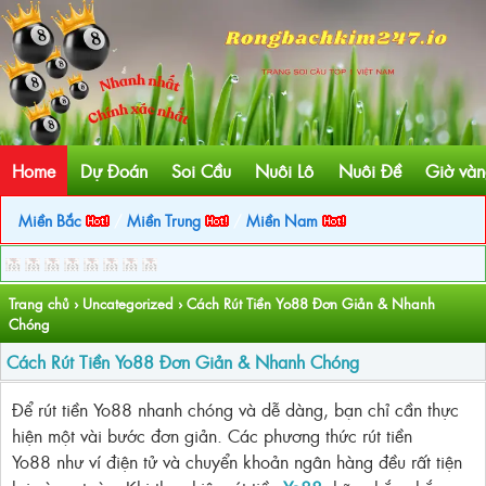
Home
Dự Đoán
Soi Cầu
Nuôi Lô
Nuôi Đề
Giờ vàn
Miền Bắc
/
Miền Trung
/
Miền Nam
Trang chủ
›
Uncategorized
›
Cách Rút Tiền Yo88 Đơn Giản & Nhanh
Chóng
Cách Rút Tiền Yo88 Đơn Giản & Nhanh Chóng
Để
rút tiền Yo88
nhanh chóng và dễ dàng, bạn chỉ cần thực
hiện một vài bước đơn giản. Các phương thức
rút tiền
Yo88
như ví điện tử và chuyển khoản ngân hàng đều rất tiện