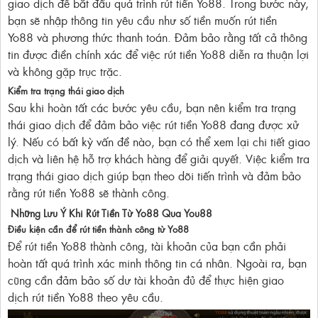
giao dịch để bắt đầu quá trình
rút tiền Yo88
. Trong bước này,
bạn sẽ nhập thông tin yêu cầu như số tiền muốn
rút tiền
Yo88
và phương thức thanh toán. Đảm bảo rằng tất cả thông
tin được điền chính xác để việc
rút tiền Yo88
diễn ra thuận lợi
và không gặp trục trặc.
Kiểm tra trạng thái giao dịch
Sau khi hoàn tất các bước yêu cầu, bạn nên kiểm tra trạng
thái giao dịch để đảm bảo việc
rút tiền Yo88
đang được xử
lý. Nếu có bất kỳ vấn đề nào, bạn có thể xem lại chi tiết giao
dịch và liên hệ hỗ trợ khách hàng để giải quyết. Việc kiểm tra
trạng thái giao dịch giúp bạn theo dõi tiến trình và đảm bảo
rằng
rút tiền Yo88
sẽ thành công.
Những Lưu Ý Khi Rút Tiền Từ Yo88 Qua You88
Điều kiện cần để rút tiền thành công từ Yo88
Để
rút tiền Yo88
thành công, tài khoản của bạn cần phải
hoàn tất quá trình xác minh thông tin cá nhân. Ngoài ra, bạn
cũng cần đảm bảo số dư tài khoản đủ để thực hiện giao
dịch
rút tiền Yo88
theo yêu cầu.