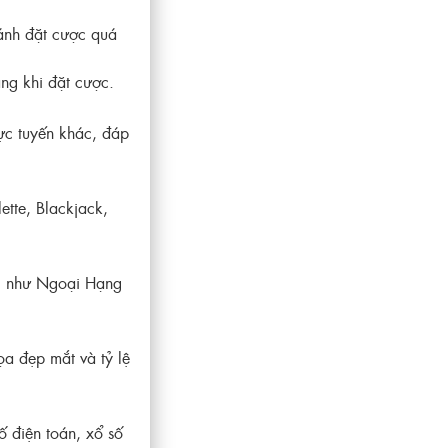
ánh đặt cược quá
ng khi đặt cược.
ực tuyến khác, đáp
ette, Blackjack,
ới như Ngoại Hạng
ọa đẹp mắt và tỷ lệ
ố điện toán, xổ số