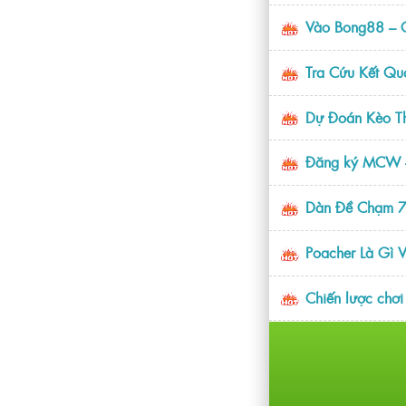
Vào Bong88 – 
Tra Cứu Kết Qu
Dự Đoán Kèo Th
Đăng ký MCW –
Dàn Đề Chạm 7
Poacher Là Gì V
Chiến lược chơi