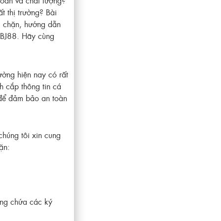
toàn và chất lượng?
t thị trường? Bài
 chặn, hướng dẫn
i BJ88. Hãy cùng
rường hiện nay có rất
h cắp thông tin cá
t để đảm bảo an toàn
chúng tôi xin cung
ặn:
ông chứa các ký