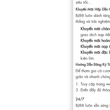
siêu tốc…
Khuyến Mãi Hấp Dẫn C
BJ88 luôn dành tặng
thắng và trải nghiệm 
Khuyến mãi chào
giao dịch nạp tiề
Khuyến mãi hoàn 
Khuyến mãi nạp t
Khuyến mãi đặc b
kiện lớn.
Hướng Dẫn Đăng Ký Tà
Để tham gia cá cược
giản và nhanh chóng
Truy cập trang w
Điền đầy đủ thôn
24/7
BJ88 luôn sẵn sàng