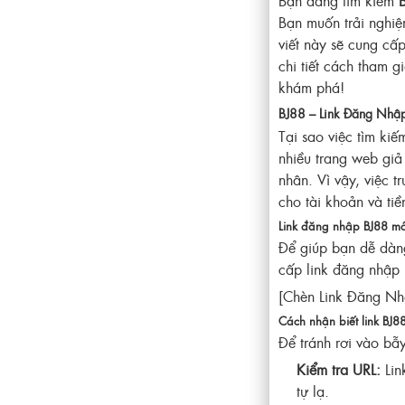
Bạn đang tìm kiếm
Bạn muốn trải nghiệm
viết này sẽ cung cấp
chi tiết cách tham 
khám phá!
BJ88 – Link Đăng Nhậ
Tại sao việc tìm kiế
nhiều trang web giả
nhân. Vì vậy, việc 
cho tài khoản và ti
Link đăng nhập BJ88 mớ
Để giúp bạn dễ dàng
cấp link đăng nhập 
[Chèn Link Đăng Nh
Cách nhận biết link BJ8
Để tránh rơi vào bẫ
Kiểm tra URL:
Lin
tự lạ.