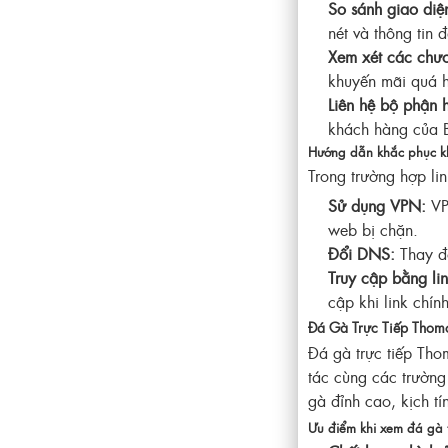
So sánh giao diệ
nét và thông tin 
Xem xét các chươ
khuyến mãi quá h
Liên hệ bộ phận h
khách hàng của 
Hướng dẫn khắc phục khi
Trong trường hợp li
Sử dụng VPN:
VPN
web bị chặn.
Đổi DNS:
Thay đ
Truy cập bằng li
cập khi link chín
Đá Gà Trực Tiếp Thom
Đá gà trực tiếp Tho
tác cùng các trường
gà đỉnh cao, kịch tí
Ưu điểm khi xem đá gà t