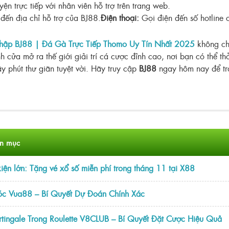
ện trực tiếp với nhân viên hỗ trợ trên trang web.
đến địa chỉ hỗ trợ của BJ88.
Điện thoại:
Gọi điện đến số hotline 
hập BJ88 | Đá Gà Trực Tiếp Thomo Uy Tín Nhất 2025
không chỉ
h cửa mở ra thế giới giải trí cá cược đỉnh cao, nơi bạn có thể 
y phút thư giãn tuyệt vời. Hãy truy cập
BJ88
ngay hôm nay để tr
ên mục
iện lớn: Tặng vé xổ số miễn phí trong tháng 11 tại X88
óc Vua88 – Bí Quyết Dự Đoán Chính Xác
rtingale Trong Roulette V8CLUB – Bí Quyết Đặt Cược Hiệu Quả