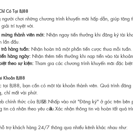
hỉ Có Tại BJ88
 người chơi những chương trình khuyến mãi hấp dẫn, giúp tăng t
giải trí tuyệt vời.
 mừng thành viên mới:
Nhận ngay tiền thưởng khi đăng ký tài kh
n lần đầu.
trả hàng tuần:
Nhận hoàn trả một phần tiền cược thua mỗi tuần.
iền hàng ngày:
Nhận thêm tiền thưởng khi nạp tiền vào tài khoả
iệt theo sự kiện:
Tham gia các chương trình khuyến mãi đặc biệt
i Khoản BJ88
 tại BJ88, bạn cần có một tài khoản thành viên. Quá trình đăng 
, chỉ mất vài phút.
eb chính thức của BJ88.
Nhấp vào nút "Đăng ký" ở góc trên bên 
g tin cá nhân theo yêu cầu.
Xác nhận thông tin và hoàn tất quá tr
 hỗ trợ khách hàng 24/7 thông qua nhiều kênh khác nhau như: