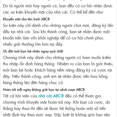
Dù là người mới hay người cũ, bạn đều có cơ hội nhận được
các sự kiện khuyến mãi của nhà cái. Có thể kể đến như:
Khuyến mãi cho tân binh ABC8
Sự kiện này chỉ dành cho những người chơi mới, đăng ký lần
đầu tại nhà cái. Sau khi thành công, bạn sẽ nhận được một
khoản tiền làm vốn khởi nghiệp để có cơ hội chinh phục
nhiều giải thưởng lớn hơn tại đây.
Ưu đãi mời bạn bè nhận ngay quà chất
Chương trình này dành cho những người có ham muốn kiếm
thu nhập ổn định hàng tháng. Nhiệm vụ của bạn là giới thiệu,
mời bạn bè hoặc khách hàng tiềm năng đăng ký cá cược tại
đây. Nếu thành công, anh em sẽ nhận được tiền hoa hồng
hàng tháng lên đến hàng chục củ.
Hoàn trả mỗi ngày không giới hạn tại sảnh cược ABC8
Tất cả hội viên của
nhà cái ABC8
đều có thể tham gia
chương trình khuyến mãi hoàn trả này. Khi bạn cá cược, dù
thắng hay thua thì đều sẽ được hệ thống hoàn một số tiền
nhất định tùy theo mức nạp. Đặc biệt là không giới hạn nên