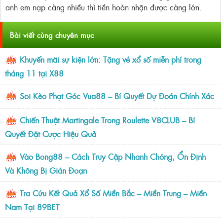
anh em nạp càng nhiều thì tiền hoàn nhận được càng lớn.
Bài viết cùng chuyên mục
Khuyến mãi sự kiện lớn: Tặng vé xổ số miễn phí trong
tháng 11 tại X88
Soi Kèo Phạt Góc Vua88 – Bí Quyết Dự Đoán Chính Xác
Chiến Thuật Martingale Trong Roulette V8CLUB – Bí
Quyết Đặt Cược Hiệu Quả
Vào Bong88 – Cách Truy Cập Nhanh Chóng, Ổn Định
Và Không Bị Gián Đoạn
Tra Cứu Kết Quả Xổ Số Miền Bắc – Miền Trung – Miền
Nam Tại 89BET