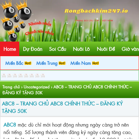
Home
Dự Đoán
Soi Cầu
Nuôi Lô
Nuôi Đề
Giờ vàn
Miền Bắc
/
Miền Trung
/
Miền Nam
Trang chủ
›
Uncategorized
›
ABC8 – TRANG CHỦ ABC8 CHÍNH THỨC –
ĐĂNG KÝ TẶNG 50K
ABC8 – TRANG CHỦ ABC8 CHÍNH THỨC – ĐĂNG KÝ
TẶNG 50K
ABC8
mặc dù chỉ mới hoạt động nhưng ngày càng trở nên
nổi tiếng. Số lượng thành viên đăng ký ngày càng tăng cao,