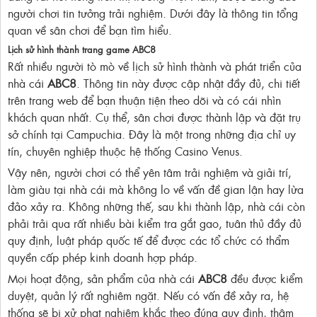
người chơi tin tưởng trải nghiệm. Dưới đây là thông tin tổng
quan về sân chơi để bạn tìm hiểu.
Lịch sử hình thành trang game ABC8
Rất nhiều người tò mò về lịch sử hình thành và phát triển của
nhà cái
ABC8
. Thông tin này được cập nhật đầy đủ, chi tiết
trên trang web để bạn thuận tiện theo dõi và có cái nhìn
khách quan nhất. Cụ thể, sân chơi được thành lập và đặt trụ
sở chính tại Campuchia. Đây là một trong những địa chỉ uy
tín, chuyên nghiệp thuộc hệ thống Casino Venus.
Vậy nên, người chơi có thể yên tâm trải nghiệm và giải trí,
làm giàu tại nhà cái mà không lo về vấn đề gian lận hay lừa
đảo xảy ra. Không những thế, sau khi thành lập, nhà cái còn
phải trải qua rất nhiều bài kiểm tra gắt gao, tuân thủ đầy đủ
quy định, luật pháp quốc tế để được các tổ chức có thẩm
quyền cấp phép kinh doanh hợp pháp.
Mọi hoạt động, sản phẩm của nhà cái
ABC8
đều được kiểm
duyệt, quản lý rất nghiêm ngặt. Nếu có vấn đề xảy ra, hệ
thống sẽ bị xử phạt nghiêm khắc theo đúng quy định, thậm