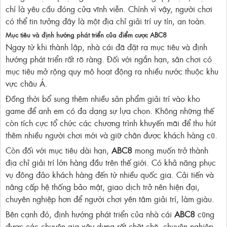
chí là yêu cầu đóng cửa vĩnh viễn. Chính vì vậy, người chơi
có thể tin tưởng đây là một địa chỉ giải trí uy tín, an toàn.
Mục tiêu và định hướng phát triển của điểm cược ABC8
Ngay từ khi thành lập, nhà cái đã đặt ra mục tiêu và định
hướng phát triển rất rõ ràng. Đối với ngắn hạn, sân chơi có
mục tiêu mở rộng quy mô hoạt động ra nhiều nước thuộc khu
vực châu Á.
Đồng thời bổ sung thêm nhiều sản phẩm giải trí vào kho
game để anh em có đa dạng sự lựa chọn. Không những thế
còn tích cực tổ chức các chương trình khuyến mãi để thu hút
thêm nhiều người chơi mới và giữ chân được khách hàng cũ.
Còn đối với mục tiêu dài hạn,
ABC8
mong muốn trở thành
địa chỉ giải trí lớn hàng đầu trên thế giới. Có khả năng phục
vụ đông đảo khách hàng đến từ nhiều quốc gia. Cải tiến và
nâng cấp hệ thống bảo mật, giao dịch trở nên hiện đại,
chuyên nghiệp hơn để người chơi yên tâm giải trí, làm giàu.
Bên cạnh đó, định hướng phát triển của nhà cái
ABC8
cũng
được các chuyên gia xây dựng rất chặt chẽ, chuyên nghiệp.