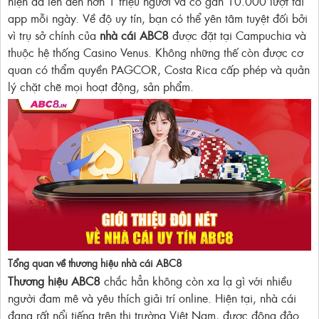
hiện đã lên đến hơn 1 triệu người và có gần 10.000 lượt tải
app mỗi ngày. Về độ uy tín, bạn có thể yên tâm tuyệt đối bởi
vì trụ sở chính của
nhà cái
ABC8
được đặt tại Campuchia và
thuộc hệ thống Casino Venus. Không những thế còn được cơ
quan có thẩm quyền PAGCOR, Costa Rica cấp phép và quản
lý chặt chẽ mọi hoạt động, sản phẩm.
Tổng quan về thương hiệu nhà cái ABC8
Thương hiệu ABC8
chắc hẳn không còn xa lạ gì với nhiều
người đam mê và yêu thích giải trí online. Hiện tại, nhà cái
đang rất nổi tiếng trên thị trường Việt Nam, được đông đảo