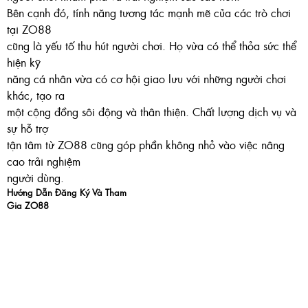
Bên cạnh đó, tính năng tương tác mạnh mẽ của các trò chơi
tại ZO88
cũng là yếu tố thu hút người chơi. Họ vừa có thể thỏa sức thể
hiện kỹ
năng cá nhân vừa có cơ hội giao lưu với những người chơi
khác, tạo ra
một cộng đồng sôi động và thân thiện. Chất lượng dịch vụ và
sự hỗ trợ
tận tâm từ ZO88 cũng góp phần không nhỏ vào việc nâng
cao trải nghiệm
người dùng.
Hướng Dẫn Đăng Ký Và Tham
Gia ZO88