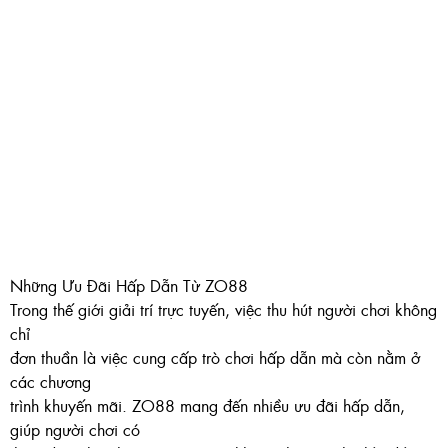
Những Ưu Đãi Hấp Dẫn Từ ZO88
Trong thế giới giải trí trực tuyến, việc thu hút người chơi không
chỉ
đơn thuần là việc cung cấp trò chơi hấp dẫn mà còn nằm ở
các chương
trình khuyến mãi. ZO88 mang đến nhiều ưu đãi hấp dẫn,
giúp người chơi có