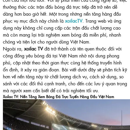
thưởng thức các trận đấu bóng đá trực tiếp đã trở nên dễ
dàng hơn bao giờ hết. Một trong những nền tảng hàng đầu
phục vụ mục đích này chính là
xoilacTV
. Trang web và ứng
dụng này không chỉ cung cấp các trận đấu chất lượng cao
mà còn mang lại trải nghiệm xem bóng đá miễn phí, nhanh
chóng và tiện lợi cho người dùng Việt Nam.
Ngoài ra,
xoilac TV
đã trở thành cái tên quen thuộc đối với
cộng đồng yêu bóng đá tại Việt Nam nhờ nội dung phong
phú, cập nhật theo thời gian thực cùng hệ thống truyền hình
ổn định, ít xảy ra gián đoạn. Bài viết dưới đây sẽ phân tích kỹ
hơn về nền tảng này từ chất lượng dịch vụ, cách sử dụng, so
sánh với các đối thủ cạnh tranh, cho đến các lưu ý quan trọng
mà người xem cần biết để có trải nghiệm tối ưu.
Xoilac TV: Nền Tảng Xem Bóng Đá Trực Tuyến Hàng Đầu Việt Nam