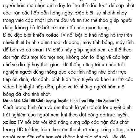
người hâm mộ nhận định đây là “trợ thủ đắc lực” để cập nhật
các trận cầu hấp dẫn hàng ngày. Đặc biệt, sự nhanh nhạy
trong việc cập nhật lịch thi đấu và tin tức thể thao giúp người
dùng không bỏ lỡ bất cứ trận đấu nào quan trọng.
Điều đặc biệt khiến xoilac TV nổi bật là khả năng hỗ trợ trên
nhiều thiết bị như điện thoại di động, máy tính bảng, máy tính
để bàn và cả smart TV. Điều này giúp người xem có thể theo
dõi trận đấu mọi lúc mọi nơi, không còn lo lắng về các hạn
chế về địa lý hay thời gian. Hệ thống cũng tối ưu hóa trải
nghiệm người dùng thông qua các tính năng như phát trực
tiếp ổn định, đa cảnh, bình luận trực tuyến và kho lưu trữ các
video highlight hấp dẫn, phục vụ từ những người hâm mộ
bóng đá khó tính nhất.
Đánh Giá Chi Tiết Chất Lượng Truyền Hình Trực Tiếp trên Xoilac TV
Chất lượng hình ảnh và âm thanh là yếu tố cốt lõi quyết định
trải nghiệm của người xem khi theo dõi bóng đá trực tuyến.
xoilac TV
nổi bật với khả năng cung cấp các trận đấu chất
lượng HD trở lên, kèm theo âm thanh rõ ràng, sống động, đưa
người xem đến gần hơn với không khí của sân cỏ. Tốc độ