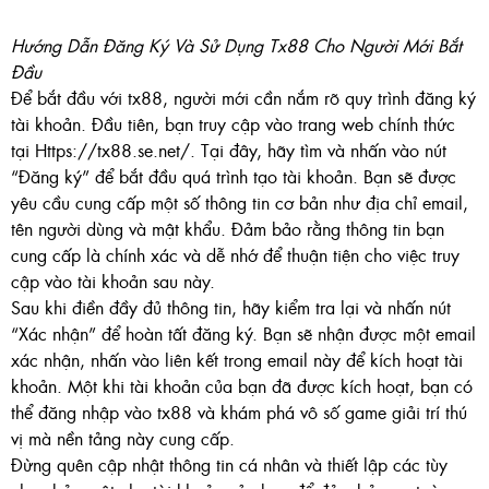
Hướng Dẫn Đăng Ký Và Sử Dụng Tx88 Cho Người Mới Bắt
Đầu
Để bắt đầu với tx88, người mới cần nắm rõ quy trình đăng ký
tài khoản. Đầu tiên, bạn truy cập vào trang web chính thức
tại Https://tx88.se.net/. Tại đây, hãy tìm và nhấn vào nút
“Đăng ký” để bắt đầu quá trình tạo tài khoản. Bạn sẽ được
yêu cầu cung cấp một số thông tin cơ bản như địa chỉ email,
tên người dùng và mật khẩu. Đảm bảo rằng thông tin bạn
cung cấp là chính xác và dễ nhớ để thuận tiện cho việc truy
cập vào tài khoản sau này.
Sau khi điền đầy đủ thông tin, hãy kiểm tra lại và nhấn nút
“Xác nhận” để hoàn tất đăng ký. Bạn sẽ nhận được một email
xác nhận, nhấn vào liên kết trong email này để kích hoạt tài
khoản. Một khi tài khoản của bạn đã được kích hoạt, bạn có
thể đăng nhập vào tx88 và khám phá vô số game giải trí thú
vị mà nền tảng này cung cấp.
Đừng quên cập nhật thông tin cá nhân và thiết lập các tùy