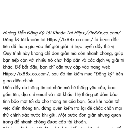
Hướng Dẫn Đăng Ký Tài Khoản Tại Https://tx88x.co.com/
Đăng ký tài khoản tại Https://tx88x.co.com/ là bước đầu
tiên để tham gia vào thế giới giải trí trực tuyến đầy thú vị.
Quy trình này không chỉ đơn giản mà còn nhanh chóng, giúp
bạn tiếp cận với nhiều trò chơi hấp dẫn và các dịch vụ giải trí
khác. Để bắt đầu, bạn chỉ cần truy cập vào trang web
Https://tx88x.co.com/, sau đó tìm kiếm mục “Đăng ký” trên
giao diện chính.
Điền đầy đủ thông tin cá nhân mà hệ thống yêu cầu, bao
gồm tên, địa chỉ email và mật khẩu. Hệ thống sẽ đảm bảo
tính bảo mật tối đa cho thông tin của bạn. Sau khi hoàn tất
việc điền thông tin, đừng quên kiểm tra lại để chắc chắn mọi
thứ chính xác trước khi gửi. Một bước đơn giản nhưng quan
trọng để nhanh chóng được cấp tài khoản.