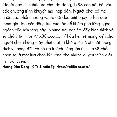
Ngoài các hình thức trò chơi đa dạng, Tx88 còn nổi bật với
các chương trình khuyến mãi hấp dẫn. Người chơi có thể
nhận các phần thưởng và ưu đãi đặc biệt ngay từ lần đầu
tham gia, tạo nên động lực cực lớn để khám phá từng ngóc
ngách của nền tảng này. Những trải nghiệm đầy kích thích và
sự chú ý từ Https://tx88x.co.com/ hứa hẹn sẽ mang đến cho
người chơi những giây phút giải trí khó quên. Với chất lượng
dịch vụ hàng đầu và hỗ trợ khách hàng tận tình, Tx88 chắc
chắn sẽ là một lựa chọn lý tưởng cho những ai yêu thích giải
trí trực tuyến.
Hướng Dẫn Đăng Ký Tài Khoản Tại Https://tx88x.co.com/