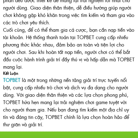
người dùng. Giao diện thân thiện, dễ điều hướng giúp người
chơi không gặp khó khăn trong việc tìm kiếm và tham gia vào
các trò chơi yêu thích.
Cuối cùng, để có thể tham gia cá cược, bạn cần nạp tiền vào
tài khoản. Hệ thống thanh toán tại TOPBET cung cấp nhiều
phương thức khác nhau, đảm bảo an toàn và tiện lợi cho
người chơi. Sau khi hoàn tất nạp tiền, người chơi có thể bắt
đầu cuộc hành trình giải trí đầy thú vị và hấp dẫn mà TOPBET
mang lại.
Kết Luận
TOPBET
là một trong những nền tảng giải trí trực tuyến nổi
bật, cung cấp nhiều trò chơi và dịch vụ đa dạng cho người
dùng. Với giao diện thân thiện và các lựa chọn phong phú,
TOPBET hứa hẹn mang lại trải nghiệm chơi game tuyệt vời
cho người tham gia. Nếu bạn đang tìm kiếm một địa chỉ uy
tín và đáng tin cậy, TOPBET chính là lựa chọn hoàn hảo để
thư giãn và giải trí.