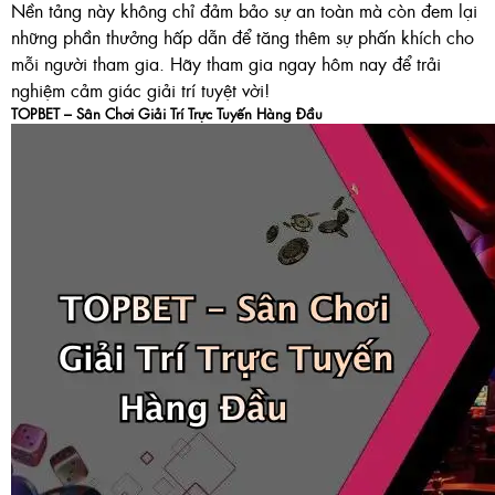
Nền tảng này không chỉ đảm bảo sự an toàn mà còn đem lại
những phần thưởng hấp dẫn để tăng thêm sự phấn khích cho
mỗi người tham gia. Hãy tham gia ngay hôm nay để trải
nghiệm cảm giác giải trí tuyệt vời!
TOPBET – Sân Chơi Giải Trí Trực Tuyến Hàng Đầu