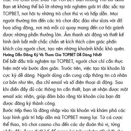
Bạn sẽ không thể bỏ lỡ những trải nghiệm giải trí đặc sắc tại
TOPBET, nơi hội tụ những trò chơi thú vị và hấp dẫn. Mọi
người thường tìm đến các trò chơi độc đáo như slots với đồ
họa sống động, nơi mà mỗi cú quay mang đến cơ hội giành
được những phần thưởng lớn. Âm thanh sôi động và thiết kế
hình ảnh bắt mắt chắc chắn sẽ kích thích cảm giác phấn
khích của người chơi, tạo nên những khoảnh khắc khó quên.
Hướng Dẫn Đăng Ký Và Tham Gia TOPBET Dễ Dàng Nhất
Để bắt đầu trải nghiệm tại TOPBET, người chơi chỉ cần thực
hiện một vài bước đơn giản. Trước tiên, việc tạo tài khoản là
cực kỳ dễ dàng. Người dùng cần cung cấp thông tin cá nhân
cơ bản như tên, địa chỉ email và số điện thoại di động. Sau
khi điền đầy đủ các thông tin cần thiết, bạn sẽ nhận được một
email xác nhận, giúp đảm bảo rằng tài khoản của bạn đã
được đăng ký thành công.
Bước tiếp theo là đăng nhập vào tài khoản và khám phá các
loại hình giải trí hấp dẫn mà TOPBET mang lại. Từ cá cược
thể thao, trò chơi casino cho đến các dự đoán thú vị, từng
phần đều được thiết kế để mang lại trải nghiệm tốt nhất cho