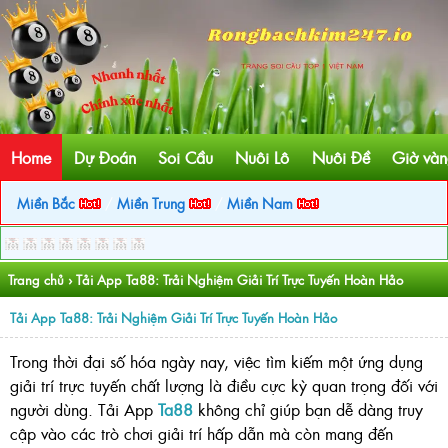
Home
Dự Đoán
Soi Cầu
Nuôi Lô
Nuôi Đề
Giờ vàn
Miền Bắc
/
Miền Trung
/
Miền Nam
Trang chủ
›
Tải App Ta88: Trải Nghiệm Giải Trí Trực Tuyến Hoàn Hảo
Tải App Ta88: Trải Nghiệm Giải Trí Trực Tuyến Hoàn Hảo
Trong thời đại số hóa ngày nay, việc tìm kiếm một ứng dụng
giải trí trực tuyến chất lượng là điều cực kỳ quan trọng đối với
người dùng. Tải App
Ta88
không chỉ giúp bạn dễ dàng truy
cập vào các trò chơi giải trí hấp dẫn mà còn mang đến