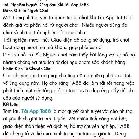
Trải Nghiệm Người Dùng Sau Khi Tải App Ta88
Đánh Giá Từ Người Chơi
Một trong những yếu tố quan trọng nhất khi Tải App Ta88 là
đánh giá và phản hồi từ người chơi. Nhiều người dùng đã
chia sẻ những trải nghiệm tích cực như:
Trải nghiệm mượt mà: Giao diện dễ dàng sử dụng, trò chơi
hoạt động mượt mà mà không gặp phải sự cố.
Dịch vụ hỗ trợ tốt: Người chơi cảm thấy hài lòng với sự hỗ trợ
nhanh chóng và hữu ích từ đội ngũ chăm sóc khách hàng.
Nhận Định Từ Chuyên Gia
Các chuyên gia trong ngành cũng đã có những nhận xét tốt
về ứng dụng này. Họ cho rằng TA88 đã làm rất tốt trong việc
phát triển một nền tảng giải trí trực tuyến đáp ứng đầy đủ nhu
cầu của người sử dụng.
Kết Luận
Tóm lại,
Tải App Ta88
là một quyết định tuyệt vời cho những
ai yêu thích giải trí trực tuyến. Với nhiều tính năng nổi bật,
giao diện thân thiện và dịch vụ hỗ trợ chuyên nghiệp, TA88
đã chứng tỏ vị thế của mình trong thị trường giải trí. Đừng