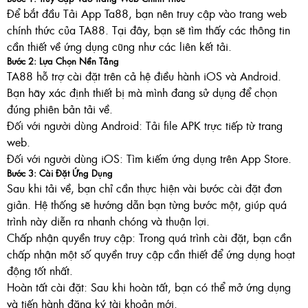
Để bắt đầu Tải App Ta88, bạn nên truy cập vào trang web
chính thức của TA88. Tại đây, bạn sẽ tìm thấy các thông tin
cần thiết về ứng dụng cũng như các liên kết tải.
Bước 2: Lựa Chọn Nền Tảng
TA88 hỗ trợ cài đặt trên cả hệ điều hành iOS và Android.
Bạn hãy xác định thiết bị mà mình đang sử dụng để chọn
đúng phiên bản tải về.
Đối với người dùng Android: Tải file APK trực tiếp từ trang
web.
Đối với người dùng iOS: Tìm kiếm ứng dụng trên App Store.
Bước 3: Cài Đặt Ứng Dụng
Sau khi tải về, bạn chỉ cần thực hiện vài bước cài đặt đơn
giản. Hệ thống sẽ hướng dẫn bạn từng bước một, giúp quá
trình này diễn ra nhanh chóng và thuận lợi.
Chấp nhận quyền truy cập: Trong quá trình cài đặt, bạn cần
chấp nhận một số quyền truy cập cần thiết để ứng dụng hoạt
động tốt nhất.
Hoàn tất cài đặt: Sau khi hoàn tất, bạn có thể mở ứng dụng
và tiến hành đăng ký tài khoản mới.