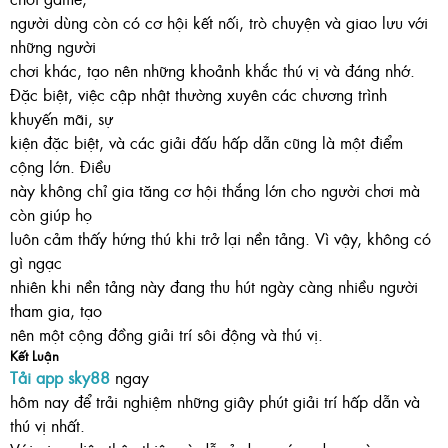
người dùng còn có cơ hội kết nối, trò chuyện và giao lưu với
những người
chơi khác, tạo nên những khoảnh khắc thú vị và đáng nhớ.
Đặc biệt, việc cập nhật thường xuyên các chương trình
khuyến mãi, sự
kiện đặc biệt, và các giải đấu hấp dẫn cũng là một điểm
cộng lớn. Điều
này không chỉ gia tăng cơ hội thắng lớn cho người chơi mà
còn giúp họ
luôn cảm thấy hứng thú khi trở lại nền tảng. Vì vậy, không có
gì ngạc
nhiên khi nền tảng này đang thu hút ngày càng nhiều người
tham gia, tạo
nên một cộng đồng giải trí sôi động và thú vị.
Kết Luận
Tải app sky88
ngay
hôm nay để trải nghiệm những giây phút giải trí hấp dẫn và
thú vị nhất.