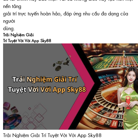
nền tảng
giải trí trực tuyến hoàn hảo, đáp ứng nhu cầu đa dạng của
người
dùng.
Trải Nghiệm Giải
Trí Tuyệt Vời Với App Sky88
Trải Nghiệm Giải Trí Tuyệt Vời Với App Sky88