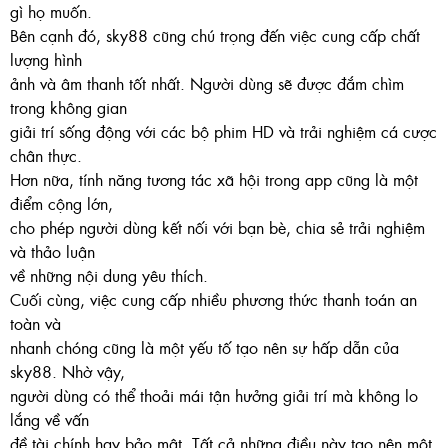
gì họ muốn.
Bên cạnh đó, sky88 cũng chú trọng đến việc cung cấp chất
lượng hình
ảnh và âm thanh tốt nhất. Người dùng sẽ được đắm chìm
trong không gian
giải trí sống động với các bộ phim HD và trải nghiệm cá cược
chân thực.
Hơn nữa, tính năng tương tác xã hội trong app cũng là một
điểm cộng lớn,
cho phép người dùng kết nối với bạn bè, chia sẻ trải nghiệm
và thảo luận
về những nội dung yêu thích.
Cuối cùng, việc cung cấp nhiều phương thức thanh toán an
toàn và
nhanh chóng cũng là một yếu tố tạo nên sự hấp dẫn của
sky88. Nhờ vậy,
người dùng có thể thoải mái tận hưởng giải trí mà không lo
lắng về vấn
đề tài chính hay bảo mật. Tất cả những điều này tạo nên một