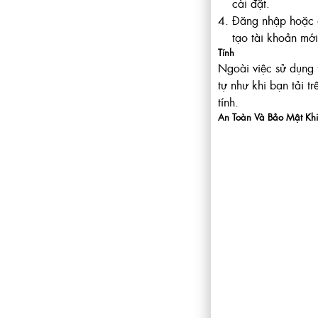
cài đặt.
Đăng nhập hoặc đ
tạo tài khoản mớ
Tính
Ngoài việc sử dụng 
tự như khi bạn tải 
tính.
An Toàn Và Bảo Mật Kh