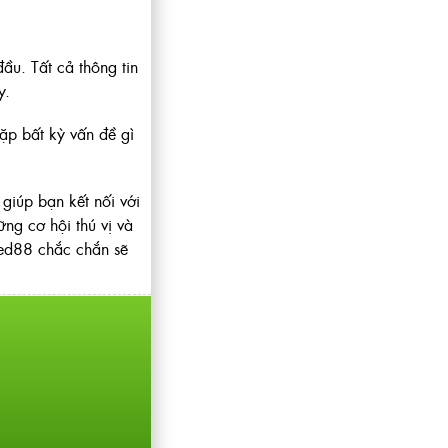
ầu. Tất cả thông tin
y.
ặp bất kỳ vấn đề gì
 giúp bạn kết nối với
ng cơ hội thú vị và
Red88 chắc chắn sẽ