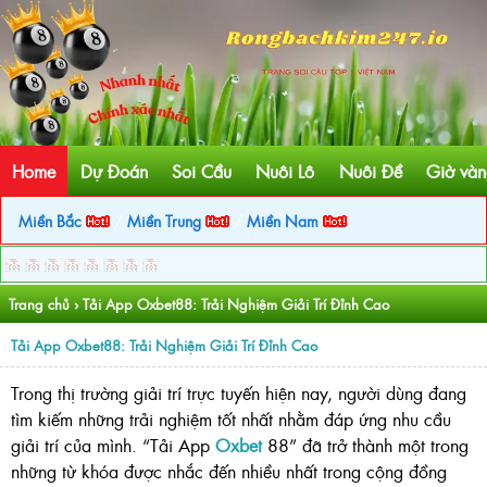
Home
Dự Đoán
Soi Cầu
Nuôi Lô
Nuôi Đề
Giờ vàn
Miền Bắc
/
Miền Trung
/
Miền Nam
Trang chủ
›
Tải App Oxbet88: Trải Nghiệm Giải Trí Đỉnh Cao
Tải App Oxbet88: Trải Nghiệm Giải Trí Đỉnh Cao
Trong thị trường giải trí trực tuyến hiện nay, người dùng đang
tìm kiếm những trải nghiệm tốt nhất nhằm đáp ứng nhu cầu
giải trí của mình. “Tải App
Oxbet
88” đã trở thành một trong
những từ khóa được nhắc đến nhiều nhất trong cộng đồng