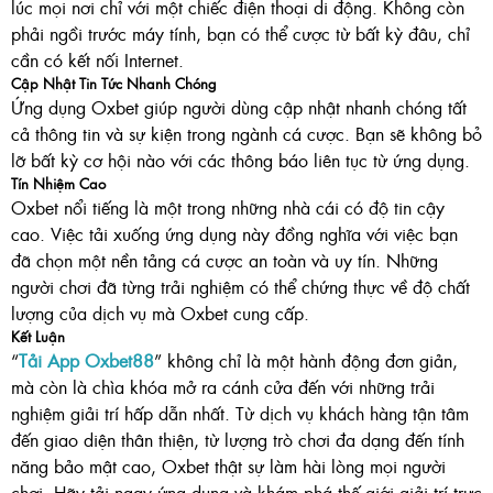
lúc mọi nơi chỉ với một chiếc điện thoại di động. Không còn
phải ngồi trước máy tính, bạn có thể cược từ bất kỳ đâu, chỉ
cần có kết nối Internet.
Cập Nhật Tin Tức Nhanh Chóng
Ứng dụng Oxbet giúp người dùng cập nhật nhanh chóng tất
cả thông tin và sự kiện trong ngành cá cược. Bạn sẽ không bỏ
lỡ bất kỳ cơ hội nào với các thông báo liên tục từ ứng dụng.
Tín Nhiệm Cao
Oxbet nổi tiếng là một trong những nhà cái có độ tin cậy
cao. Việc tải xuống ứng dụng này đồng nghĩa với việc bạn
đã chọn một nền tảng cá cược an toàn và uy tín. Những
người chơi đã từng trải nghiệm có thể chứng thực về độ chất
lượng của dịch vụ mà Oxbet cung cấp.
Kết Luận
“
Tải App Oxbet88
” không chỉ là một hành động đơn giản,
mà còn là chìa khóa mở ra cánh cửa đến với những trải
nghiệm giải trí hấp dẫn nhất. Từ dịch vụ khách hàng tận tâm
đến giao diện thân thiện, từ lượng trò chơi đa dạng đến tính
năng bảo mật cao, Oxbet thật sự làm hài lòng mọi người
chơi. Hãy tải ngay ứng dụng và khám phá thế giới giải trí trực