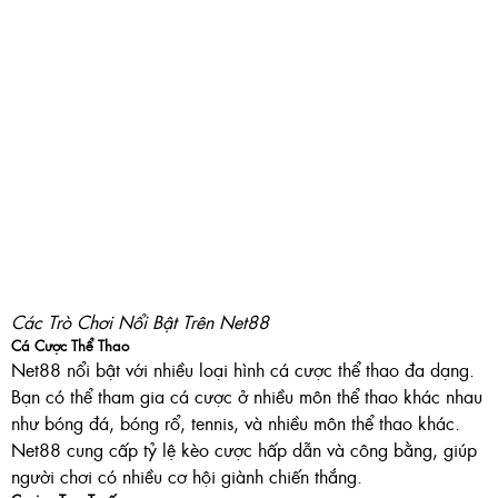
Các Trò Chơi Nổi Bật Trên Net88
Cá Cược Thể Thao
Net88 nổi bật với nhiều loại hình cá cược thể thao đa dạng.
Bạn có thể tham gia cá cược ở nhiều môn thể thao khác nhau
như bóng đá, bóng rổ, tennis, và nhiều môn thể thao khác.
Net88 cung cấp tỷ lệ kèo cược hấp dẫn và công bằng, giúp
người chơi có nhiều cơ hội giành chiến thắng.