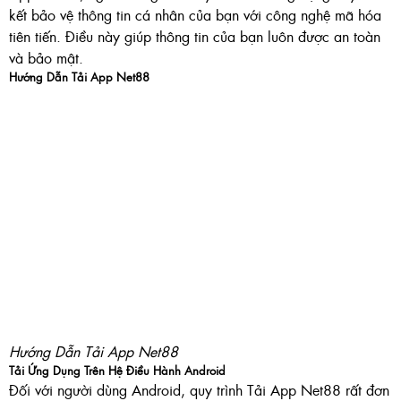
kết bảo vệ thông tin cá nhân của bạn với công nghệ mã hóa
tiên tiến. Điều này giúp thông tin của bạn luôn được an toàn
và bảo mật.
Hướng Dẫn Tải App Net88
Hướng Dẫn Tải App Net88
Tải Ứng Dụng Trên Hệ Điều Hành Android
Đối với người dùng Android, quy trình Tải App Net88 rất đơn