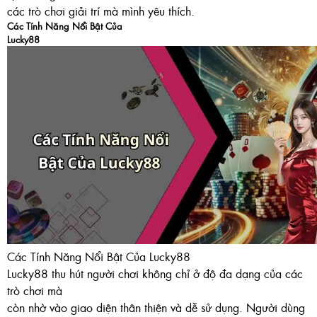
các trò chơi giải trí mà mình yêu thích.
Các Tính Năng Nổi Bật Của
Lucky88
Các Tính Năng Nổi Bật Của Lucky88
Lucky88 thu hút người chơi không chỉ ở độ đa dạng của các
trò chơi mà
còn nhờ vào giao diện thân thiện và dễ sử dụng. Người dùng