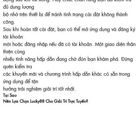
đủ dung lượng
bộ nhớ trên thiết bị để tránh tình trạng cài đặt không thành
công.
Sau khi hoàn tất cài đặt, bạn có thể mở ứng dụng và đăng ký
tài khoản
mới hoặc đăng nhập nếu đã có tài khoản. Một giao diện thân
thiện cùng
nhiều tính năng hấp dẫn đang chờ đón bạn khám phá. Đừng
quên kiểm tra
các khuyến mãi và chương trình hấp dẫn khác có sẵn trong
ứng dụng để tận
hưởng trải nghiệm giải trí tốt nhất.
Tại Sao
Nên Lựa Chọn Lucky88 Cho Giải Trí Trực Tuyến?