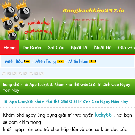
Home
Dự Đoán
Soi Cầu
Nuôi Lô
Nuôi Đề
Giờ vàn
Miền Bắc
/
Miền Trung
/
Miền Nam
Trang chủ
›
Tải App Lucky88: Khám Phá Thế Giới Giải Trí Đỉnh Cao Ngay
Hôm Nay
Tải App Lucky88: Khám Phá Thế Giới Giải Trí Đỉnh Cao Ngay Hôm Nay
Khám phá ngay ứng dụng giải trí trực tuyến
lucky88
, nơi bạn
sẽ đắm chìm trong
khối ngập tràn các trò chơi hấp dẫn và các sự kiện đặc sắc.