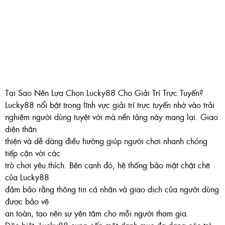
Tại Sao Nên Lựa Chọn Lucky88 Cho Giải Trí Trực Tuyến?
Lucky88 nổi bật trong lĩnh vực giải trí trực tuyến nhờ vào trải
nghiệm người dùng tuyệt vời mà nền tảng này mang lại. Giao
diện thân
thiện và dễ dàng điều hướng giúp người chơi nhanh chóng
tiếp cận với các
trò chơi yêu thích. Bên cạnh đó, hệ thống bảo mật chặt chẽ
của Lucky88
đảm bảo rằng thông tin cá nhân và giao dịch của người dùng
được bảo vệ
an toàn, tạo nên sự yên tâm cho mỗi người tham gia.
Đặc biệt, Lucky88 cung cấp một danh mục đa dạng các trò