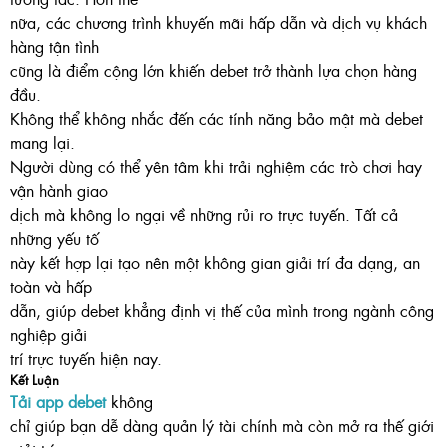
nữa, các chương trình khuyến mãi hấp dẫn và dịch vụ khách
hàng tận tình
cũng là điểm cộng lớn khiến debet trở thành lựa chọn hàng
đầu.
Không thể không nhắc đến các tính năng bảo mật mà debet
mang lại.
Người dùng có thể yên tâm khi trải nghiệm các trò chơi hay
vận hành giao
dịch mà không lo ngại về những rủi ro trực tuyến. Tất cả
những yếu tố
này kết hợp lại tạo nên một không gian giải trí đa dạng, an
toàn và hấp
dẫn, giúp debet khẳng định vị thế của mình trong ngành công
nghiệp giải
trí trực tuyến hiện nay.
Kết Luận
Tải app debet
không
chỉ giúp bạn dễ dàng quản lý tài chính mà còn mở ra thế giới