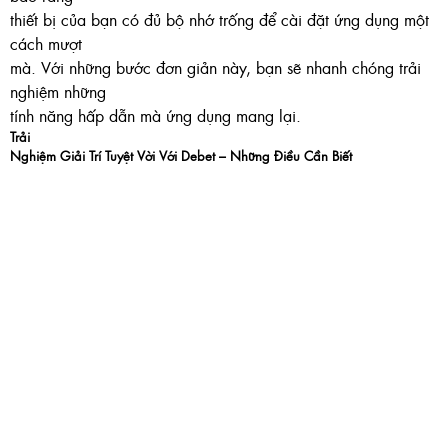
thiết bị của bạn có đủ bộ nhớ trống để cài đặt ứng dụng một
cách mượt
mà. Với những bước đơn giản này, bạn sẽ nhanh chóng trải
nghiệm những
tính năng hấp dẫn mà ứng dụng mang lại.
Trải
Nghiệm Giải Trí Tuyệt Vời Với Debet – Những Điều Cần Biết