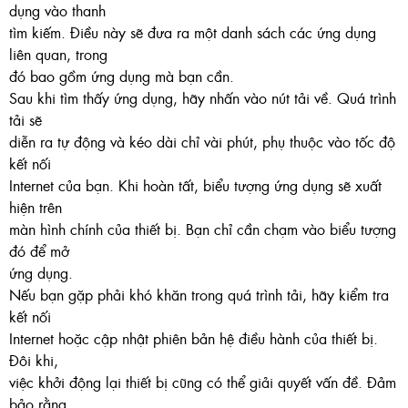
dụng vào thanh
tìm kiếm. Điều này sẽ đưa ra một danh sách các ứng dụng
liên quan, trong
đó bao gồm ứng dụng mà bạn cần.
Sau khi tìm thấy ứng dụng, hãy nhấn vào nút tải về. Quá trình
tải sẽ
diễn ra tự động và kéo dài chỉ vài phút, phụ thuộc vào tốc độ
kết nối
Internet của bạn. Khi hoàn tất, biểu tượng ứng dụng sẽ xuất
hiện trên
màn hình chính của thiết bị. Bạn chỉ cần chạm vào biểu tượng
đó để mở
ứng dụng.
Nếu bạn gặp phải khó khăn trong quá trình tải, hãy kiểm tra
kết nối
Internet hoặc cập nhật phiên bản hệ điều hành của thiết bị.
Đôi khi,
việc khởi động lại thiết bị cũng có thể giải quyết vấn đề. Đảm
bảo rằng