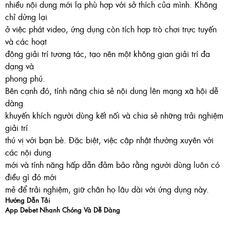
nhiều nội dung mới lạ phù hợp với sở thích của mình. Không
chỉ dừng lại
ở việc phát video, ứng dụng còn tích hợp trò chơi trực tuyến
và các hoạt
động giải trí tương tác, tạo nên một không gian giải trí đa
dạng và
phong phú.
Bên cạnh đó, tính năng chia sẻ nội dung lên mạng xã hội dễ
dàng
khuyến khích người dùng kết nối và chia sẻ những trải nghiệm
giải trí
thú vị với bạn bè. Đặc biệt, việc cập nhật thường xuyên với
các nội dung
mới và tính năng hấp dẫn đảm bảo rằng người dùng luôn có
điều gì đó mới
mẻ để trải nghiệm, giữ chân họ lâu dài với ứng dụng này.
Hướng Dẫn Tải
App Debet Nhanh Chóng Và Dễ Dàng