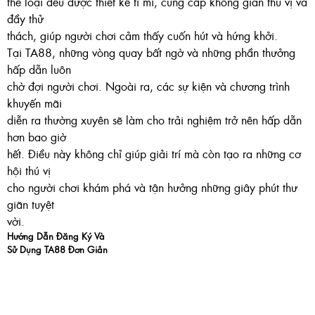
thể loại đều được thiết kế tỉ mỉ, cung cấp không gian thú vị và
đầy thử
thách, giúp người chơi cảm thấy cuốn hút và hứng khởi.
Tại TA88, những vòng quay bất ngờ và những phần thưởng
hấp dẫn luôn
chờ đợi người chơi. Ngoài ra, các sự kiện và chương trình
khuyến mãi
diễn ra thường xuyên sẽ làm cho trải nghiệm trở nên hấp dẫn
hơn bao giờ
hết. Điều này không chỉ giúp giải trí mà còn tạo ra những cơ
hội thú vị
cho người chơi khám phá và tận hưởng những giây phút thư
giãn tuyệt
vời.
Hướng Dẫn Đăng Ký Và
Sử Dụng TA88 Đơn Giản