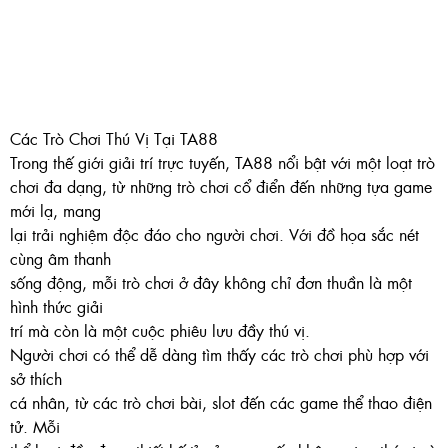
Các Trò Chơi Thú Vị Tại TA88
Trong thế giới giải trí trực tuyến, TA88 nổi bật với một loạt trò
chơi đa dạng, từ những trò chơi cổ điển đến những tựa game
mới lạ, mang
lại trải nghiệm độc đáo cho người chơi. Với đồ họa sắc nét
cùng âm thanh
sống động, mỗi trò chơi ở đây không chỉ đơn thuần là một
hình thức giải
trí mà còn là một cuộc phiêu lưu đầy thú vị.
Người chơi có thể dễ dàng tìm thấy các trò chơi phù hợp với
sở thích
cá nhân, từ các trò chơi bài, slot đến các game thể thao điện
tử. Mỗi